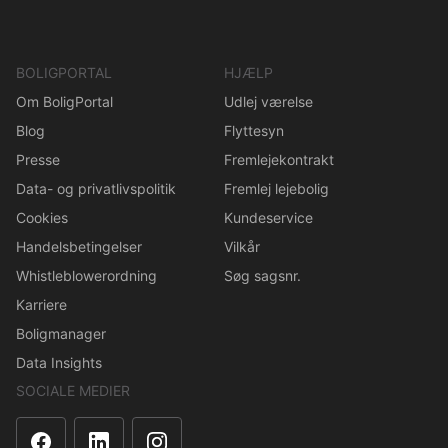
BOLIGPORTAL
HJÆLP
Om BoligPortal
Udlej værelse
Blog
Flyttesyn
Presse
Fremlejekontrakt
Data- og privatlivspolitik
Fremlej lejebolig
Cookies
Kundeservice
Handelsbetingelser
Vilkår
Whistleblowerordning
Søg sagsnr.
Karriere
Boligmanager
Data Insights
SOCIALE MEDIER