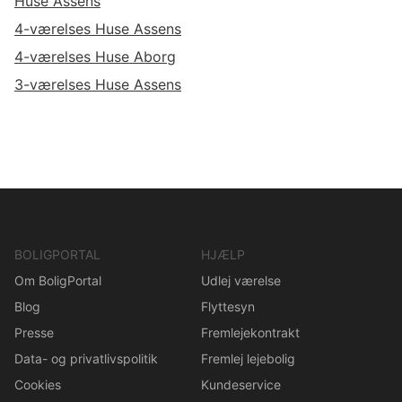
Huse Assens
4-værelses Huse Assens
4-værelses Huse Aborg
3-værelses Huse Assens
BOLIGPORTAL
HJÆLP
Om BoligPortal
Udlej værelse
Blog
Flyttesyn
Presse
Fremlejekontrakt
Data- og privatlivspolitik
Fremlej lejebolig
Cookies
Kundeservice