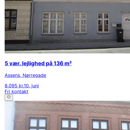
5 vær. lejlighed på 136 m²
Assens
,
Nørregade
8.095 kr.
10. juni
Fri kontakt