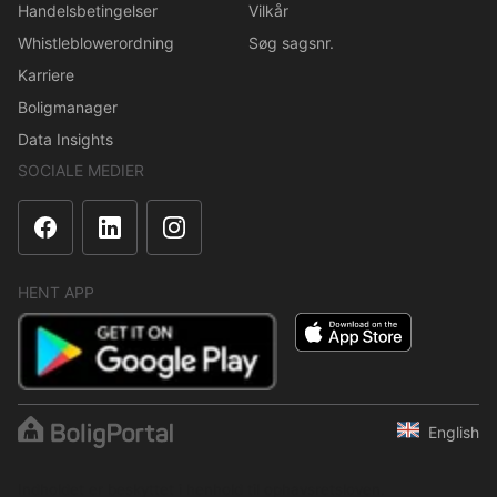
Handelsbetingelser
Vilkår
Whistleblowerordning
Søg sagsnr.
Karriere
Boligmanager
Data Insights
SOCIALE MEDIER
HENT APP
English
Indholdet er beskyttet i henhold til ophavsretsloven.