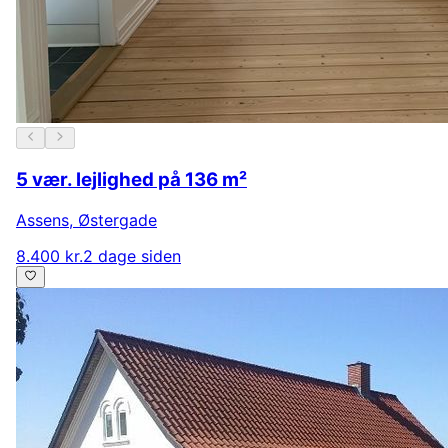
5 vær. lejlighed på 136 m²
Assens
,
Østergade
8.400 kr.
2 dage siden