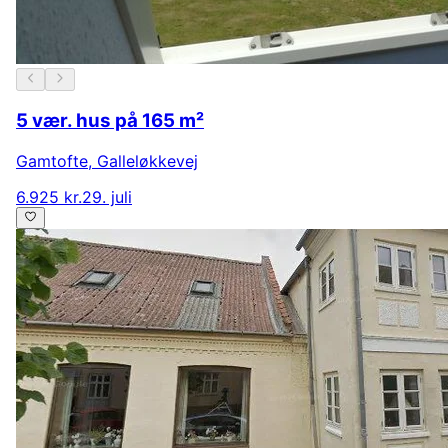
5 vær. hus på 165 m²
Gamtofte
,
Galleløkkevej
6.925 kr.
29. juli