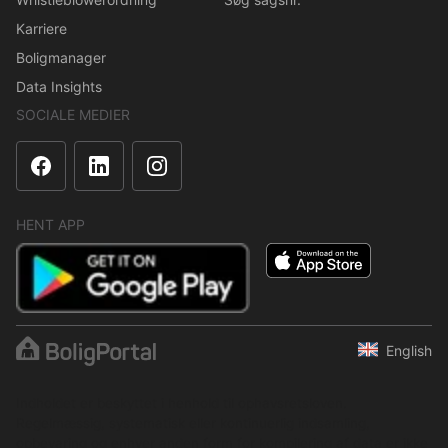
Karriere
Boligmanager
Data Insights
SOCIALE MEDIER
HENT APP
English
Indholdet er beskyttet i henhold til ophavsretsloven.
Regelmæssig, systematisk eller kontinuerlig indsamling,
opbevaring og enhver anden form for kompilering af data er ikke