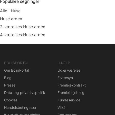
Populære søgninger
Alle i Huse
Huse arden
2-værelses Huse arden
4-værelses Huse arden
BOLIGPORTAL
HJÆLP
Om BoligPortal
Udlej værelse
Blog
Flyttesyn
Presse
Fremlejekontrakt
Data- og privatlivspolitik
Fremlej lejebolig
Cookies
Kundeservice
Handelsbetingelser
Vilkår
Whistleblowerordning
Søg sagsnr.