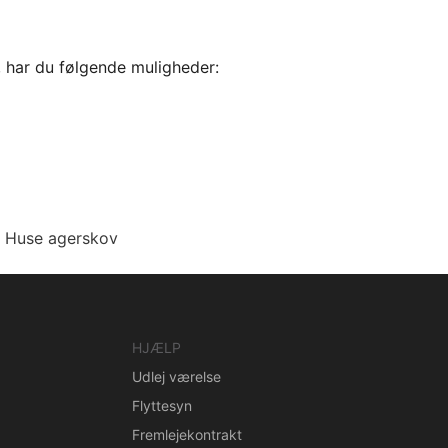
, har du følgende muligheder:
Huse agerskov
HJÆLP
Udlej værelse
Flyttesyn
Fremlejekontrakt