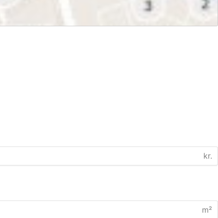
kr.
m²