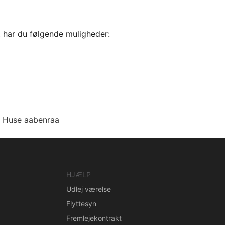
, har du følgende muligheder:
Huse aabenraa
HJÆLP
Udlej værelse
Flyttesyn
Fremlejekontrakt