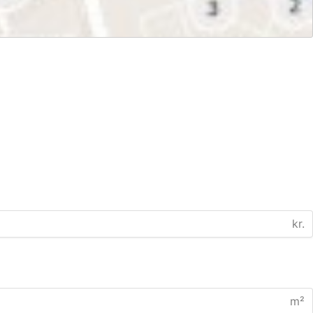
kr.
m²