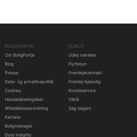
BOLIGPORTAL
HJÆLP
Om BoligPortal
Udlej værelse
Blog
Flyttesyn
Presse
Fremlejekontrakt
Data- og privatlivspolitik
Fremlej lejebolig
Cookies
Kundeservice
Handelsbetingelser
Vilkår
Whistleblowerordning
Søg sagsnr.
Karriere
Boligmanager
Data Insights