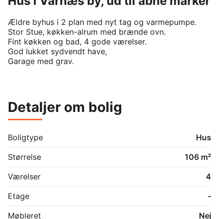
Hus i Varnæs by, ud til åbne marker
Ældre byhus i 2 plan med nyt tag og varmepumpe.

Stor Stue, køkken-alrum med brænde ovn.

Fint køkken og bad, 4 gode værelser.

God lukket sydvendt have,

Detaljer om bolig
Boligtype
Hus
Størrelse
106 m²
Værelser
4
Etage
-
Møbleret
Nej