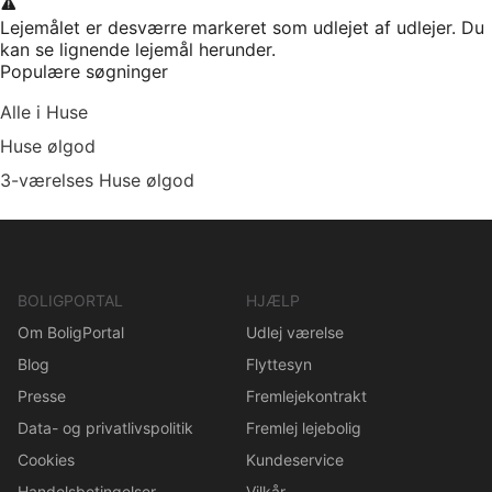
Lejemålet er desværre markeret som udlejet af udlejer. Du
kan se lignende lejemål herunder.
Populære søgninger
Alle i Huse
Huse ølgod
3-værelses Huse ølgod
BOLIGPORTAL
HJÆLP
Om BoligPortal
Udlej værelse
Blog
Flyttesyn
Presse
Fremlejekontrakt
Data- og privatlivspolitik
Fremlej lejebolig
Cookies
Kundeservice
Handelsbetingelser
Vilkår