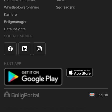
Whistleblowerordning
Søg sagsnr.
Karriere
Boligmanager
Data Insights
SOCIALE MEDIER
HENT APP
English
Indholdet er beskyttet i henhold til ophavsretsloven.