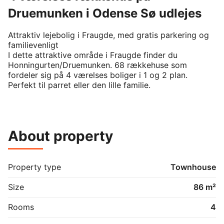
Druemunken i Odense Sø udlejes
Attraktiv lejebolig i Fraugde, med gratis parkering og 
familievenligt

I dette attraktive område i Fraugde finder du 
Honningurten/Druemunken. 68 rækkehuse som 
fordeler sig på 4 værelses boliger i 1 og 2 plan. 
Perfekt til parret eller den lille familie.

Lejeboligerne er kendetegnet ved en gennemtænkt 
planløsning. Boligerne fremstår lyse og indbydende 
med fokus på både komfort og funktionalitet. Her får 
About property
du indbyggede skabe med god opbevaringsplads, 
ideelt til en nem og velfungerende hverdag.

Med denne 4-vær. bolig i Honningurten og 
Property type
Townhouse
Druemunken får du:

Size
86 m²
Adgang til egen have med terrasse

Rooms
4
Redskabsskur
