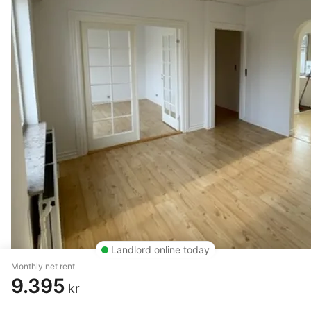
Landlord online today
Monthly net rent
9.395
kr