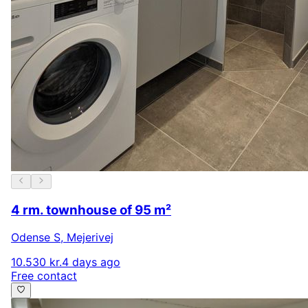
4 rm. townhouse of 95 m²
Odense S
,
Mejerivej
10.530 kr.
4 days ago
Free contact