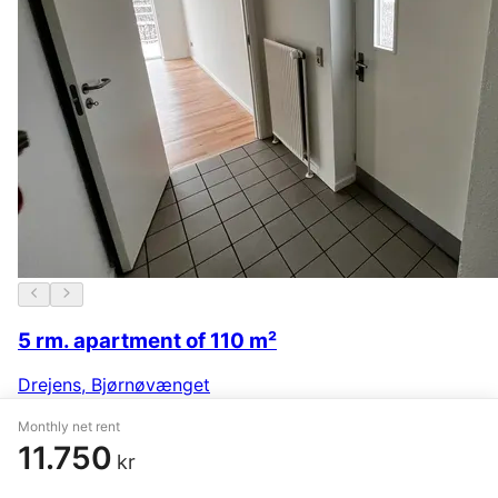
5 rm. apartment of 110 m²
Drejens
,
Bjørnøvænget
9.795 kr.
10 December
Monthly net rent
11.750
kr