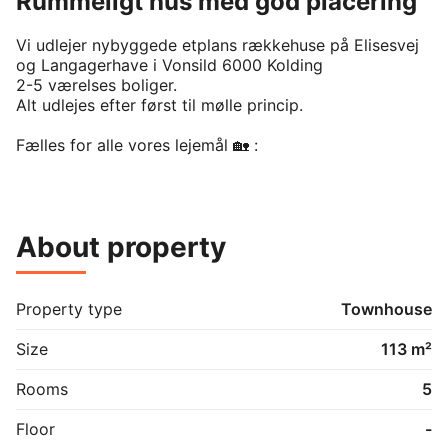
Rummeligt hus med god placering
Vi udlejer nybyggede etplans rækkehuse på Elisesvej 
og Langagerhave i Vonsild 6000 Kolding 

2-5 værelses boliger. 

Alt udlejes efter først til mølle princip.

Fælles for alle vores lejemål 🏡 :

1.	Gulvvarme og ventilationsanlæg

2.	Lyst og tidløst HTH-inventar

3.	Slidstærke egetræslaminatgulve

About property
4.	Fuld hvidevarer pakke 

5.	Egen terrasse på begge sider af huset

6.	Husdyr tilladt efter aftale

7.	Adgang til grønne fællesarealer

Property type
Townhouse
8.	Fibernet med valgfri udbyder

9.	Gode parkeringsforhold

Size
113 m²
10.	Ved boliger med egen parkering, er forberedt til 
el-ladestander

Rooms
5
11.	På fælles Parkering er el-ladestandere til el-biler

Køkken og stue

Floor
-
Boligen har et åbent og funktionelt køkken-alrum, hvor 