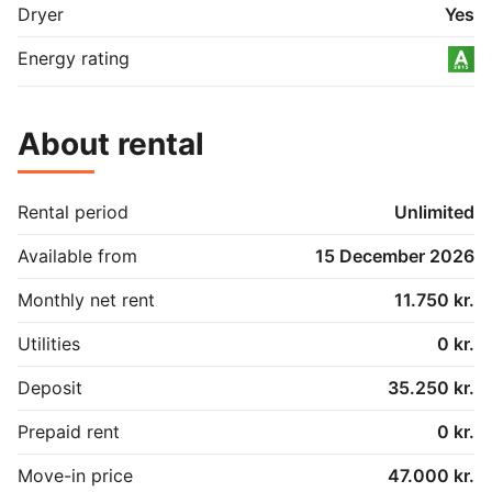
opbevaring af jakker og sko. Vaskemaskine og 
Dryer
Yes
tørretumbler er allerede installeret i boligen.

Energy rating
Uderum

Boligen har en privat terrasse med plads til 
havemøbler, krukker og udeliv. Foran boligen findes et 
About rental
privat skur samt et flisebelagt areal, der kan bruges til 
fx cykler eller et lille cafébord.

Obs. Alle tekster, billeder og plantegninger er 
Rental period
Unlimited
vejledende.
Available from
15 December 2026
Monthly net rent
11.750 kr.
Utilities
0 kr.
Deposit
35.250 kr.
Prepaid rent
0 kr.
Move-in price
47.000 kr.