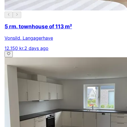
5 rm. townhouse of 113 m²
Vonsild
,
Langagerhave
12.150 kr.
2 days ago