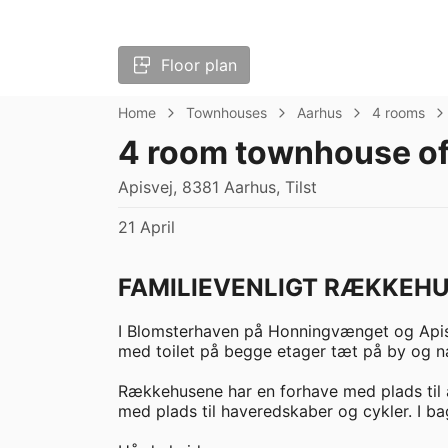
Floor plan
Home
Townhouses
Aarhus
4 rooms
4 room townhouse of
Apisvej, 8381 Aarhus, Tilst
21 April
FAMILIEVENLIGT RÆKKEHUS
I Blomsterhaven på Honningvænget og Apisve
med toilet på begge etager tæt på by og nat
Rækkehusene har en forhave med plads til at
med plads til haveredskaber og cykler. I bag