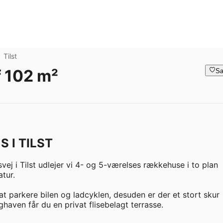
Tilst
 102 m²
Sa
 I TILST
j i Tilst udlejer vi 4- og 5-værelses rækkehuse i to plan 
ur.

 parkere bilen og ladcyklen, desuden er der et stort skur 
haven får du en privat flisebelagt terrasse.
