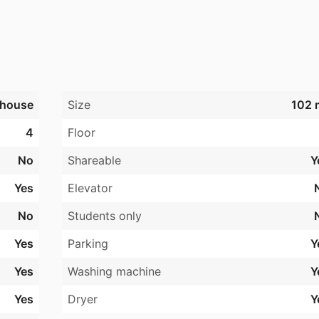
else via udlejningskonsulenten. Kontakt os for mere 
house
Size
102 
der flere parkeringspladser i området.

4
Floor
 tilsvarende lejemål i samme ejendom. Mindre afvigelser ka
No
Shareable
Y
Yes
Elevator
No
Students only
Yes
Parking
Y
Yes
Washing machine
Y
Yes
Dryer
Y