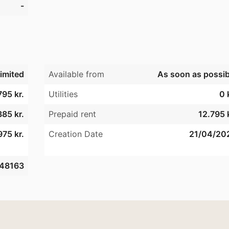
-
imited
Available from
As soon as possib
795 kr.
Utilities
0 
85 kr.
Prepaid rent
12.795 k
975 kr.
Creation Date
21/04/20
48163