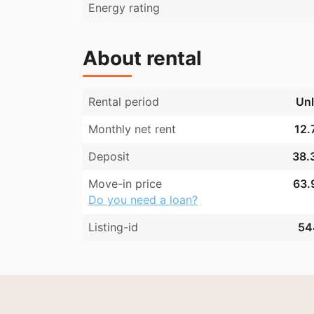
Energy rating
About rental
Rental period
Unl
Monthly net rent
12.
Deposit
38.3
Move-in price
63.
Do you need a loan?
Listing-id
54