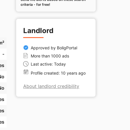
criteria - for free!
Landlord
m²
Approved by BoligPortal
-
More than 1000 ads
n 
Last active: Today
es
Profile created: 10 years ago
No
About landlord credibility
No
es
es
es