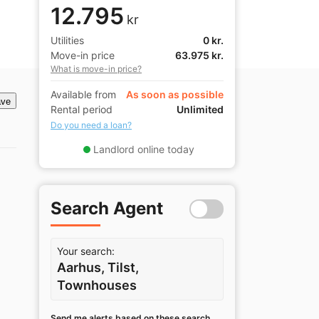
12.795
kr
Utilities
0 kr.
Move-in price
63.975 kr.
What is move-in price?
Available from
As soon as possible
ve
Rental period
Unlimited
Do you need a loan?
Landlord online today
Search Agent
Your search:
Aarhus, Tilst,
Townhouses
Send me alerts based on these search