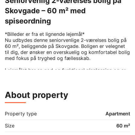
Seniorvenlig 2-værelses bolig på
Skovgade – 60 m² med
spiseordning
*Billeder er fra et lignende lejemål*

Nu udbydes denne seniorvenlige 2-værelses bolig på 
60 m², beliggende på Skovgade. Boligen er velegnet 
til dig, der ønsker en overskuelig og komfortabel bolig 
med fokus på tryghed og fællesskab.

Lejemålet har en god og funktionel planløsning og er 
indrettet med henblik på nem adgang og daglig 
komfort. Som en del af lejemålet er der spiseordning, 
som inkluderer 2-retters frokost alle hverdage.

About property
Spiseordningen koster 2.760 kr. pr. person pr. måned 
oven i huslejen på 5142, så den månedlige leje bliver  
7902kr uden forbrug.

Property type
Apartment
✔ Seniorvenlig bolig

Size
60 m²
✔ 2 værelser
