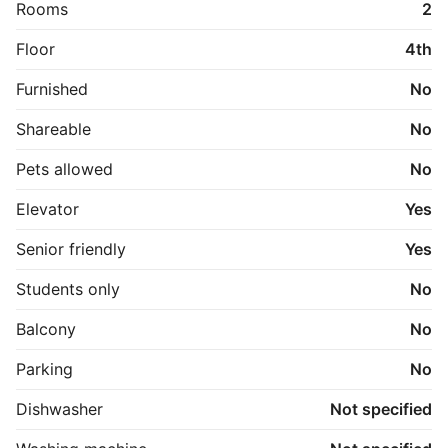
✔ 60 m²

Rooms
2
✔ Spiseordning inkluderet i lejemålet

✔ 2-retters frokost hver hverdag

Floor
4th
✔ Pris for spiseordning: 2.760 kr. pr. person pr. måned

✔ Rolig og central beliggenhed

Furnished
No
En ideel bolig for seniorer, der ønsker en tryg 
Shareable
No
boligform med ekstra service i hverdagen.
Pets allowed
No
Elevator
Yes
Senior friendly
Yes
Students only
No
Balcony
No
Parking
No
Dishwasher
Not specified