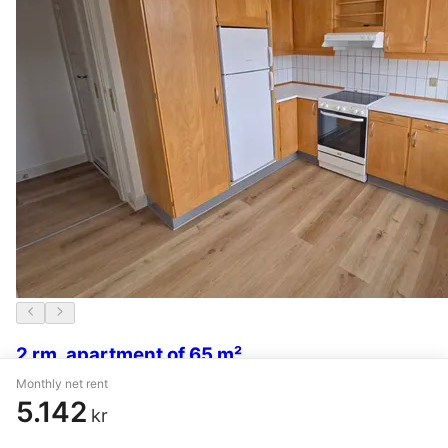
2 rm. apartment of 65 m²
Monthly net rent
Vejle
,
Haraldsgade
5.142
kr
5.435 kr.
9 February