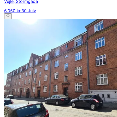
Vejle
,
Stormgade
6.050 kr.
30 July