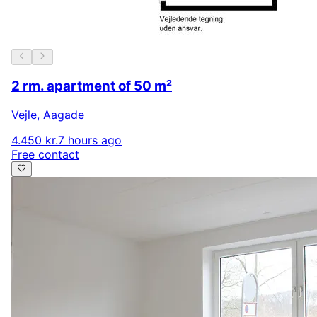
2 rm. apartment of 50 m²
Vejle
,
Aagade
4.450 kr.
7 hours ago
Free contact