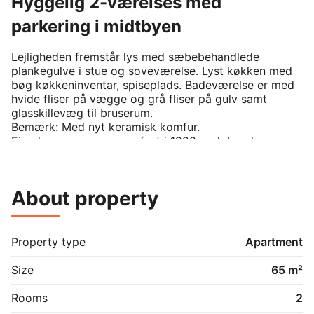
Hyggelig 2-værelses med
parkering i midtbyen
Lejligheden fremstår lys med sæbebehandlede 
plankegulve i stue og soveværelse. Lyst køkken med 
bøg køkkeninventar, spiseplads. Badeværelse er med 
hvide fliser på vægge og grå fliser på gulv samt 
glasskillevæg til bruserum.

Bemærk: Med nyt keramisk komfur.

Ejendommen, som er opført i 1920 og løbende 
moderniseret, er beliggende i Vejle Vestby nær 
centrum. Ejendommen er en del af en boligkarré 
bestående af 143 lejligheder. I kælderen er der fælles 
About property
vaskeri, tørrerum og cykelrum. Til hver lejlighed er der 
ligeledes et pulterum.  Tilhørende ejendommen er der 
en stor asfalteret gård med parkeringspladser, 
cykelskure og legeplads.
Property type
Apartment
Size
65 m²
Rooms
2