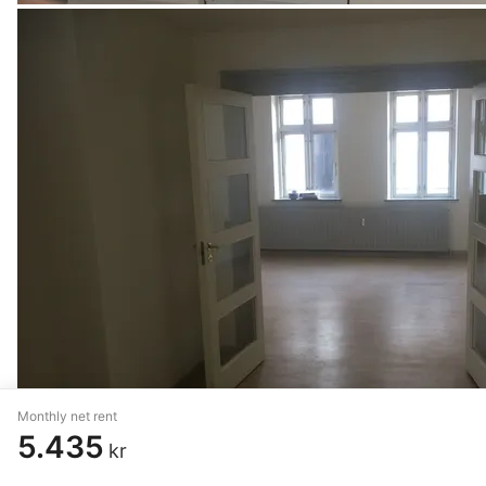
Monthly net rent
5.435
kr