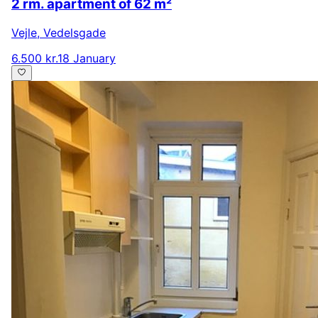
2 rm. apartment of 62 m²
Vejle
,
Vedelsgade
6.500 kr.
18 January