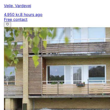
Vejle
,
Vardevej
4.950 kr.
8 hours ago
Free contact