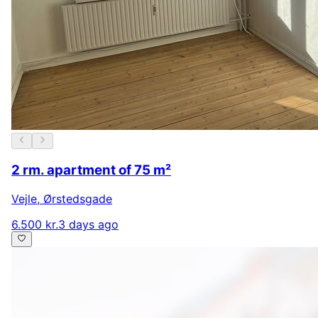
2 rm. apartment of 75 m²
Vejle
,
Ørstedsgade
6.500 kr.
3 days ago