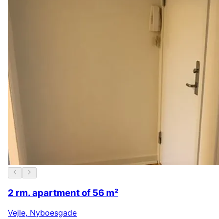
2 rm. apartment of 56 m²
Vejle
,
Nyboesgade