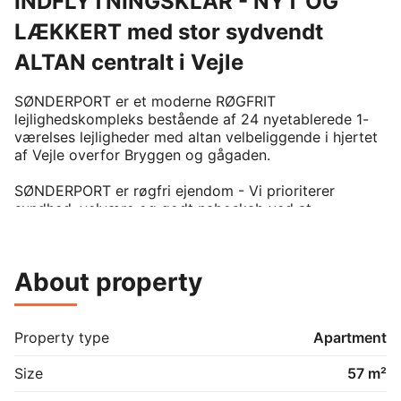
INDFLYTNINGSKLAR - NYT OG
LÆKKERT med stor sydvendt
ALTAN centralt i Vejle
SØNDERPORT er et moderne RØGFRIT 
lejlighedskompleks bestående af 24 nyetablerede 1-
værelses lejligheder med altan velbeliggende i hjertet 
af Vejle overfor Bryggen og gågaden. 

SØNDERPORT er røgfri ejendom - Vi prioriterer 
sundhed, velvære og godt naboskab ved at 
opretholde en røgfri atmosfære i hele ejendommen 
herunder også på altaner og fællesarealer.

About property
De 24 lejligheder er størrelsesmæssigt fra 50 til 82 
M2 hvor lejen for de mindste udgør 5.450,- og 7.250 
for den største - Lav en aftale om fremvisning så kan 
vi sammen gennemgå de forskellige 
Property type
Apartment
indretningsmuligheder og størrelser. 

Size
57 m²
Lejlighederne har alle dejligt stort lysindfald fra syd 