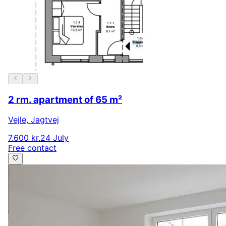
2 rm. apartment of 65 m²
Vejle
,
Jagtvej
7.600 kr.
24 July
Free contact