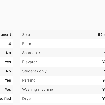
rådet interessant at bevæge sig rundt i. Ved etape tre 
rådets yngre beboere. 

atgulve i egetræslook samt klinker på badeværelset. Der er 
ntilationsanlæg, der sikrer et optimalt indeklima. Med en 
 vedligehold, og du har faste lave udgifter, da boligerne e
rtment
Size
95 
r og biler i området. 

4
Floor
No
Shareable
Yes
Elevator
Y
No
Students only
Yes
Parking
Y
Yes
Washing machine
Y
cified
Dryer
Y