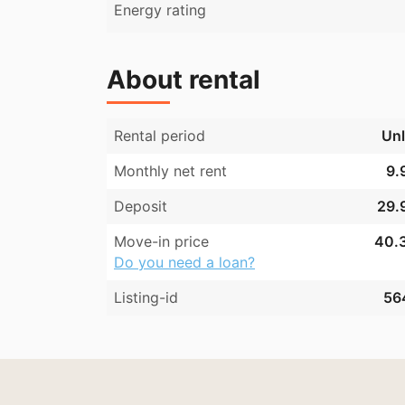
Energy rating
About rental
Rental period
Unl
Monthly net rent
9.
Deposit
29.9
Move-in price
40.3
Do you need a loan?
Listing-id
56