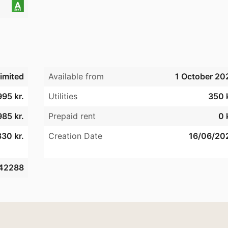
imited
Available from
1 October 20
995 kr.
Utilities
350 k
85 kr.
Prepaid rent
0 
30 kr.
Creation Date
16/06/20
42288