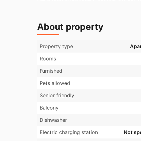
luft mellem bygningerne, ligesom det gør om
etableres der en legeplads til glæde for om
Lejlighederne er indrettet med flotte lamin
About property
gulvvarme i alle rum samt et luftrensende ve
nybygget bolig er der desuden et minimum af
bygget efter energiklasse A 2015. 

Property type
Apa
Der er gode parkeringsforhold for både cykle
Rooms
Furnished
Pets allowed
Senior friendly
Balcony
Dishwasher
Electric charging station
Not spe