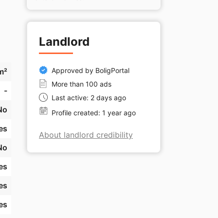
Landlord
r 
Approved by BoligPortal
m²
More than 100 ads
-
Last active: 2 days ago
No
Profile created: 1 year ago
es
About landlord credibility
No
es
es
es