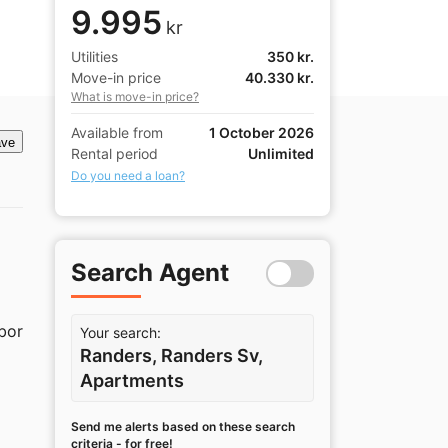
9.995
kr
Utilities
350 kr.
Move-in price
40.330 kr.
What is move-in price?
Available from
1 October 2026
ve
Rental period
Unlimited
Do you need a loan?
Search Agent
bor 
Your search:
Randers, Randers Sv,
Apartments
Send me alerts based on these search
criteria - for free!