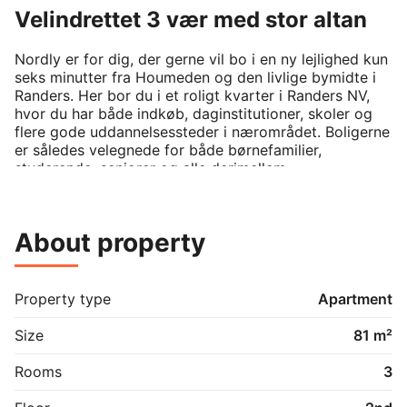
Velindrettet 3 vær med stor altan
Nordly er for dig, der gerne vil bo i en ny lejlighed kun 
seks minutter fra Houmeden og den livlige bymidte i 
Randers. Her bor du i et roligt kvarter i Randers NV, 
hvor du har både indkøb, daginstitutioner, skoler og 
flere gode uddannelsessteder i nærområdet. Boligerne 
er således velegnede for både børnefamilier, 
studerende, seniorer og alle derimellem.

I Nordly er i alt 132 arkitekttegnede lejligheder med 
velvalgte løsninger og stilrene detaljer. Boligerne er 
About property
opført i lyse materialer med flotte laminatgulve i 
egetræslook og klinker på badeværelset. Der er 
gulvvarme i alle rum samt et luftrensende 
ventilationsanlæg, der sikrer et optimalt indeklima.

Property type
Apartment
Lejligheden:

Size
81 m²
Det store køkken-alrum ligger i åben forbindelse med 
stuen, og her har du fin plads til både madlavning 
Rooms
3
samt til et spisebord og sofaarrangement. Der 
strømmer lys ind fra det store vinduesparti, der fører 