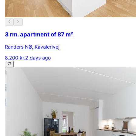
3 rm. apartment of 87 m²
Randers NØ
,
Kavalerivej
8.200 kr.
2 days ago