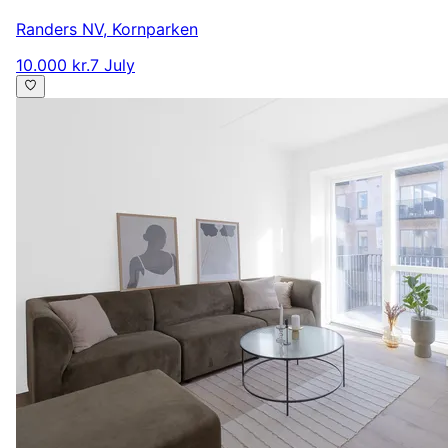
Randers NV
,
Kornparken
10.000 kr.
7 July