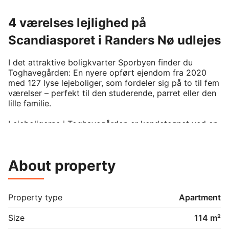
4 værelses lejlighed på
Scandiasporet i Randers Nø udlejes
I det attraktive boligkvarter Sporbyen finder du 
Toghavegården: En nyere opført ejendom fra 2020 
med 127 lyse lejeboliger, som fordeler sig på to til fem 
værelser – perfekt til den studerende, parret eller den 
lille familie.

Lejeboligerne i Toghavegården er kendetegnet ved en 
gennemtænkt planløsning udført i kvalitetsmaterialer 
og designet i ren, nordisk stil med flot lysindfald.

About property
I denne 4-værelses lejlighed får du:

Tre gode soveværelser

Stort køkkenalrum med alle hårde hvidevare, og i 
Property type
Apartment
åben forbindelse med stuen

Badeværelse med vaskesøjle

Size
114 m²
Gulvvarme i alle rum
