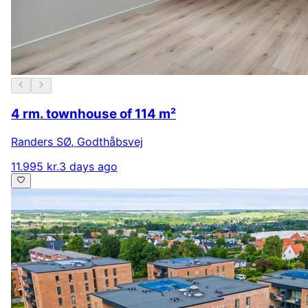
4 rm. townhouse of 114 m²
Randers SØ
,
Godthåbsvej
11.995 kr.
3 days ago