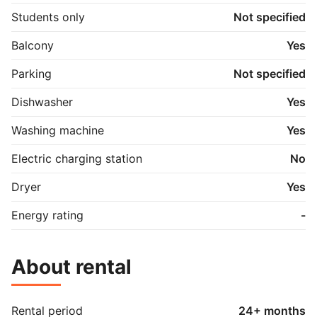
og udsigten kan nydes hele dagen. Tagterrassen er en 
Students only
Not specified
fælles terrasse for beboerne i ejendommen.

Balcony
Yes
Udlejes kun til internationale lejere. 
Parking
Not specified
Dishwasher
Yes
Washing machine
Yes
Electric charging station
No
Dryer
Yes
Energy rating
-
About rental
Rental period
24+ months