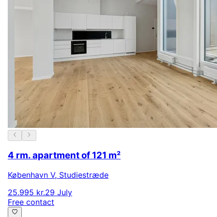
4 rm. apartment of 121 m²
København V
,
Studiestræde
25.995 kr.
29 July
Free contact