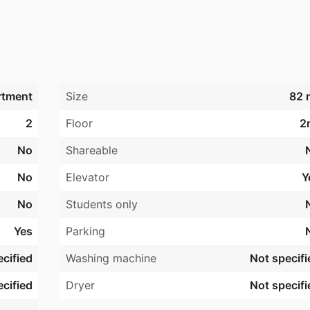
rtment
Size
82 
2
Floor
2
No
Shareable
No
Elevator
Y
No
Students only
Yes
Parking
cified
Washing machine
Not specifi
cified
Dryer
Not specifi