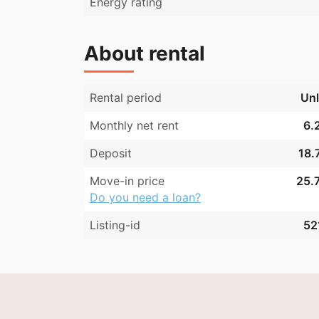
Energy rating
About rental
Rental period
Unl
Monthly net rent
6.
Deposit
18.
Move-in price
25.7
Do you need a loan?
Listing-id
52