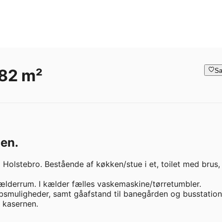
 82 m²
Sa
den.
 Holstebro. Bestående af køkken/stue i et, toilet med brus, 
kælderrum. I kælder fælles vaskemaskine/tørretumbler. 

øbsmuligheder, samt gåafstand til banegården og busstatione
kasernen. 
