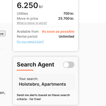
6.250
kr
Utilities
700 kr.
Move-in price
25.700 kr.
What is move-in price?
Available from
As soon as possible
ve
Rental period
Unlimited
Do you need a loan?
Search Agent
Your search:
Holstebro, Apartments
n, 
Send me alerts based on these search
criteria - for free!