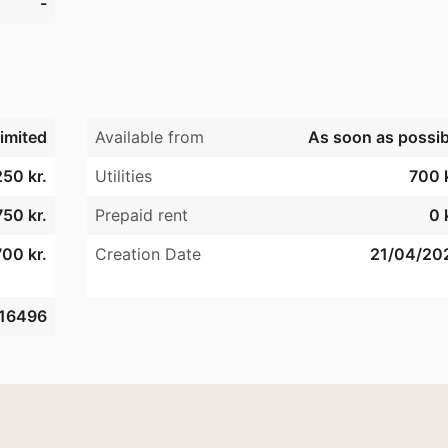
-
imited
Available from
As soon as possib
250 kr.
Utilities
700 k
750 kr.
Prepaid rent
0 
00 kr.
Creation Date
21/04/20
16496