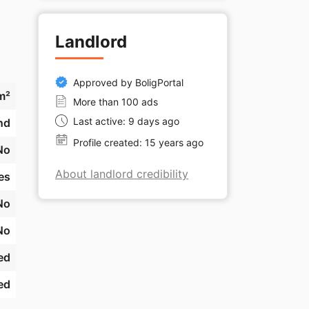
Landlord
Approved by BoligPortal
m²
More than 100 ads
Last active: 9 days ago
nd
Profile created: 15 years ago
No
About landlord credibility
es
No
No
ed
ed