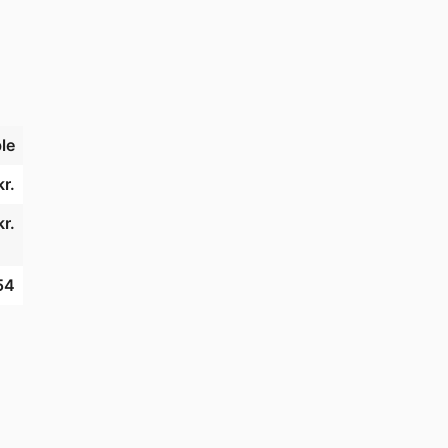
le
r.
r.
54