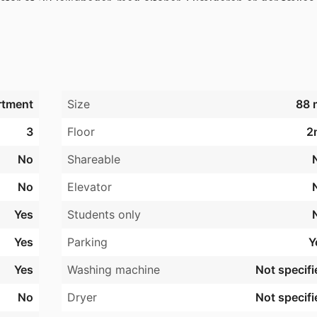
 af 32 lejligheder, med altaner. I kælderen er der fælles 
ighed er der ligeledes et pulterum. Tilhørende ejendommen e
ngsforhold og sydvendt åben græsplæne.
rtment
Size
88 
3
Floor
2
No
Shareable
No
Elevator
Yes
Students only
Yes
Parking
Y
Yes
Washing machine
Not specifi
No
Dryer
Not specifi