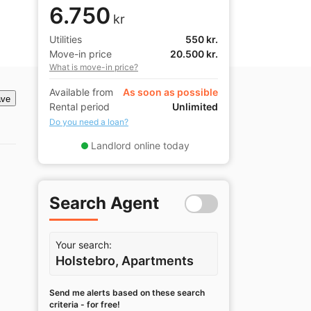
6.750
kr
Utilities
550 kr.
Move-in price
20.500 kr.
What is move-in price?
Available from
As soon as possible
ve
Rental period
Unlimited
Do you need a loan?
Landlord online today
Search Agent
Your search:
Holstebro, Apartments
Send me alerts based on these search
criteria - for free!