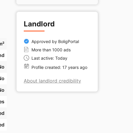
r 
Landlord
Approved by BoligPortal
m²
More than 1000 ads
nd
Last active: Today
No
Profile created: 17 years ago
No
About landlord credibility
No
es
ed
ed