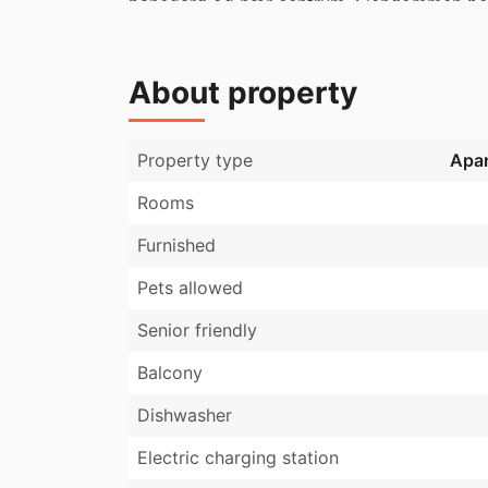
banegård og nær centrum. Ejendommen består
vaskeri, tørrerum og cykelrum. Til hver lejl
der garageanlæg og desuden gode parkeri
About property
Property type
Apa
Rooms
Furnished
Pets allowed
Senior friendly
Balcony
Dishwasher
Electric charging station