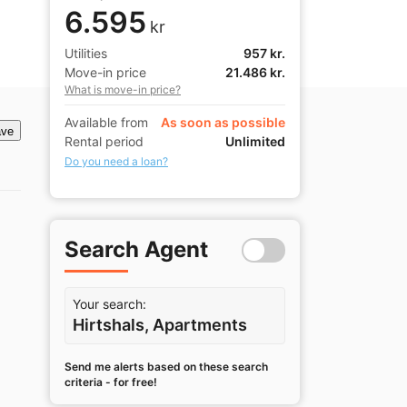
6.595
kr
Utilities
957 kr.
Move-in price
21.486 kr.
What is move-in price?
Available from
As soon as possible
ve
Rental period
Unlimited
Do you need a loan?
Search Agent
Your search:
Hirtshals, Apartments
Send me alerts based on these search
criteria - for free!