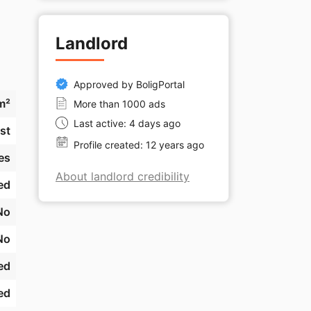
Landlord
Approved by BoligPortal
m²
More than 1000 ads
Last active: 4 days ago
st
Profile created: 12 years ago
es
About landlord credibility
ed
No
No
ed
ed