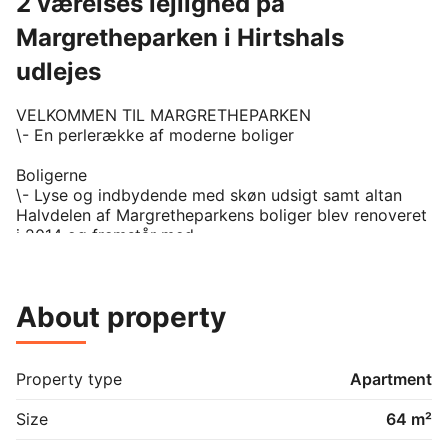
2 værelses lejlighed på
Margretheparken i Hirtshals
udlejes
VELKOMMEN TIL MARGRETHEPARKEN 

\- En perlerække af moderne boliger

Boligerne 

\- Lyse og indbydende med skøn udsigt samt altan 

Halvdelen af Margretheparkens boliger blev renoveret 
i 2014 og fremstår med

lyse, indbydende rum i gedigne materialer. Disse 
boliger har moderne

badeværelser i udsøgt stil og design, med gulvvarme 
About property
og plads til vaskesøjle

samt åbne køkkener med lækre hvidevarer. De 
renoverede boliger har let

tilgængelighed uden dørtrin og med god plads i 
Property type
Apartment
døråbningerne. Desuden er der

elevatoradgang, så du nemt kan komme til din bolig. 
Size
64 m²
Samtlige 2. sals boliger
