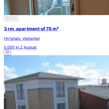
3 rm. apartment of 76 m²
Hirtshals
,
Vesterled
5.000 kr.
2 August