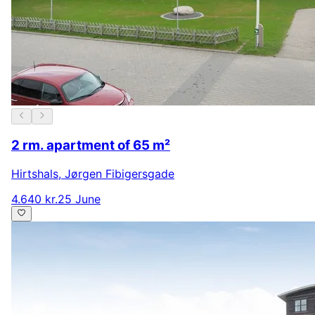
2 rm. apartment of 65 m²
Hirtshals
,
Jørgen Fibigersgade
4.640 kr.
25 June