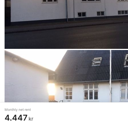
Monthly net rent
4.447
kr