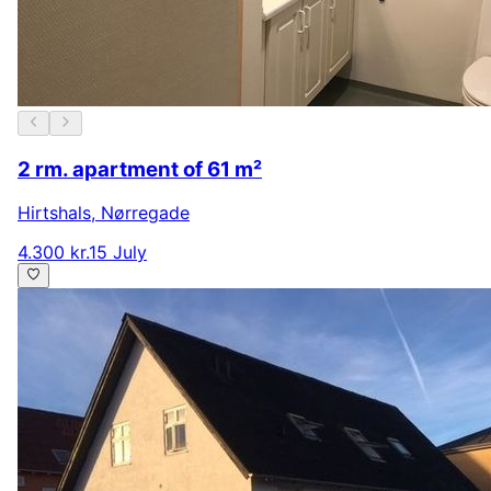
2 rm. apartment of 61 m²
Hirtshals
,
Nørregade
4.300 kr.
15 July