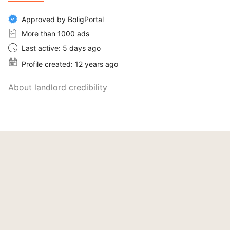
Personer over 50 år med max 1 hjemmeboende barn. 
(erklæring ved tro og

Approved by BoligPortal
love ved underskrivelse af lejekontrakten).

More than 1000 ads
vær. 3 stk. 4 vær.

Last active: 5 days ago
__
Profile created: 12 years ago
About landlord credibility