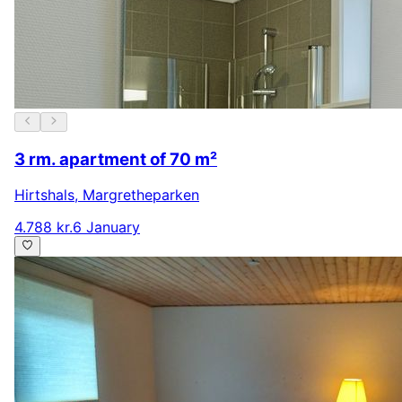
3 rm. apartment of 70 m²
Hirtshals
,
Margretheparken
4.788 kr.
6 January