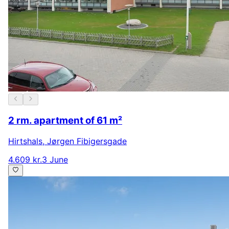
2 rm. apartment of 61 m²
Hirtshals
,
Jørgen Fibigersgade
4.609 kr.
3 June