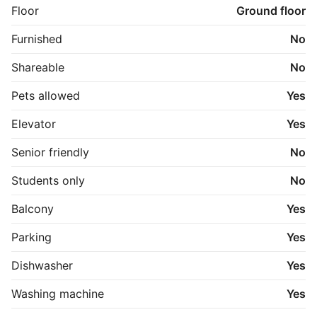
 • Invita-køkken med grebsfri fronter og alle 
Floor
Ground floor
hvidevarer inkl. vaskemaskine/tørretumbler 

 • Gulvvarme og ventilation i hele boligen 

Furnished
No
 • Solceller på taget reducerer udgifter til fællesstrøm 

 • Depotrum i lejligheden eller kælderen 

Shareable
No
 • Cykelparkering 

 • Gratis parkering i p-kælder 

Pets allowed
Yes
 • Ladestander til elbil 

 • Ét husdyr op til 15 kg tilladt efter aftale 

Elevator
Yes
 • Svanemærket byggeri tæt på Herning midtby 
Senior friendly
No
Students only
No
Balcony
Yes
Parking
Yes
Dishwasher
Yes
Washing machine
Yes