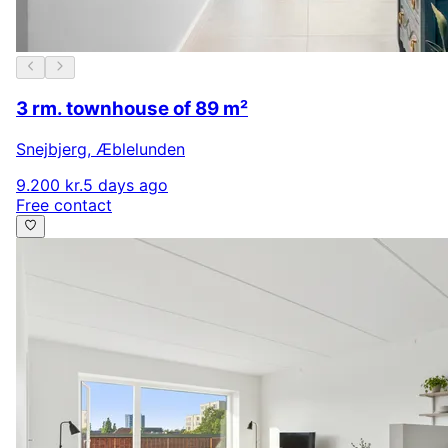
3 rm. townhouse of 89 m²
Snejbjerg
,
Æblelunden
9.200 kr.
5 days ago
Free contact