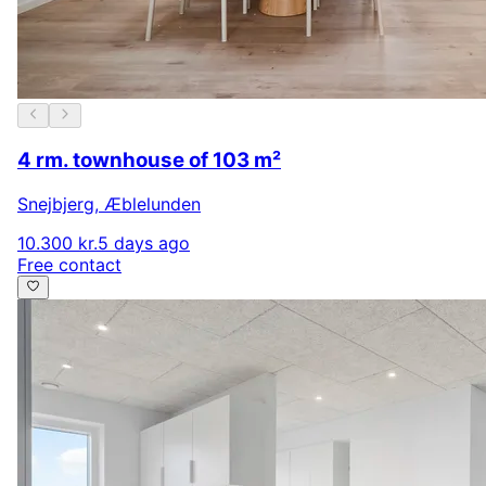
4 rm. townhouse of 103 m²
Snejbjerg
,
Æblelunden
10.300 kr.
5 days ago
Free contact