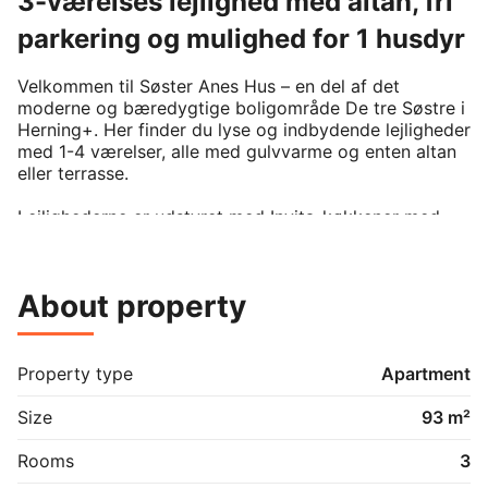
3-værelses lejlighed med altan, fri
parkering og mulighed for 1 husdyr
Velkommen til Søster Anes Hus – en del af det 
moderne og bæredygtige boligområde De tre Søstre i 
Herning+. Her finder du lyse og indbydende lejligheder 
med 1-4 værelser, alle med gulvvarme og enten altan 
eller terrasse. 

Lejlighederne er udstyret med Invita-køkkener med 
grebsfri fronter og alle hvidevarer – herunder 
opvaskemaskine, vaskemaskine og tørretumbler. 

About property
Byggeriet er Svanemærket og har solceller på taget. 
Derudover får du depotrum enten i lejligheden eller i 
kælderen, cykelparkering, samt gratis parkering i 
parkeringskælderen med mulighed for opladning af 
Property type
Apartment
elbil. Her får du et hjem, hvor både bæredygtighed, 
funktionalitet og æstetik går hånd i hånd – og hvor ét 
Size
93 m²
husdyr op til 15 kg er tilladt efter aftale. 

Rooms
3
Ejendommen tilbyder: 
