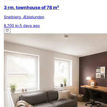
3 rm. townhouse of 78 m²
Snejbjerg
,
Æblelunden
8.700 kr.
5 days ago