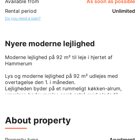
Available from
As soon as possible
Rental period
Unlimited
Do you need a loan?
Nyere moderne lejlighed
Moderne lejlighed på 92 m² til leje i hjertet af 
Hammerum

Lys og moderne lejlighed på 92 m² udlejes med 
overtagelse den 1. i måneden.

Lejligheden byder på et rummeligt køkken-alrum, 
værelser, badeværelse samt entré med plads til 
vaskesøjle. Der er flotte egetræsgulve i køkken-
alrummet og klinkegulve i entré og badeværelse.

De store vinduespartier giver et fantastisk lysindfald 
About property
og skaber en lys og indbydende bolig. Til lejligheden 
hører desuden en privat, afskærmet altan, hvor du kan 
nyde udelivet i rolige omgivelser.

Lejligheden er centralt beliggende i Hammerum med 
Property type
Apartment