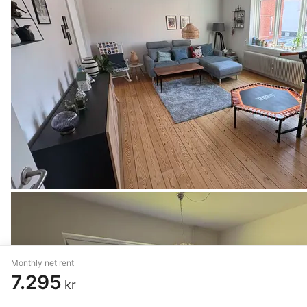
Monthly net rent
7.295
kr