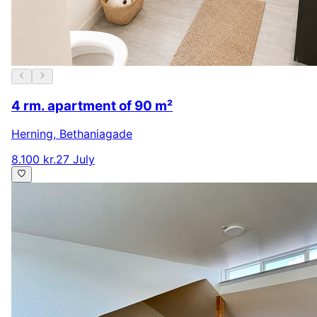
4 rm. apartment of 90 m²
Herning
,
Bethaniagade
8.100 kr.
27 July