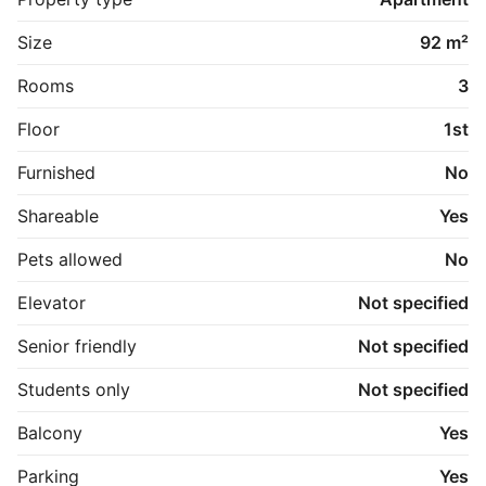
kort afstand til indkøb, skoler, daginstitutioner og 
øvrige faciliteter.

Size
92 m²
Boligen er opført med fokus på energieffektivitet og 
har et meget lavt varmeforbrug takket være den høje 
Rooms
3
isoleringsstandard.

Floor
1st
Kontakt Egon for fremvisning eller yderligere 
information:
Furnished
No
Shareable
Yes
Pets allowed
No
Elevator
Not specified
Senior friendly
Not specified
Students only
Not specified
Balcony
Yes
Parking
Yes