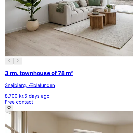
3 rm. townhouse of 78 m²
Snejbjerg
,
Æblelunden
8.700 kr.
5 days ago
Free contact