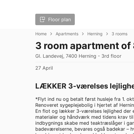
Floor plan
Home
Apartments
Herning
3 rooms
3 room apartment of
Gl. Landevej, 7400 Herning - 3rd floor
27 April
LÆKKER 3-værelses lejligh
*Flyt ind nu og betalt først husleje fra 1. ok
Renoveret sygeplejebolig i hjertet af Herning
En flot og lækker 3-værelses lejlighed der 
materialer og håndværk med tidens krav til d
indbygnings skabe med teaktræslåger i gang
badeværelserne, bevares også badekar – hvor