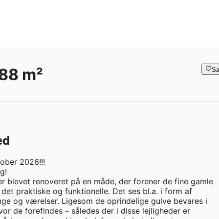
 88 m²
Sa
ed
tober 2026!!!

!

er blevet renoveret på en måde, der forener de fine gamle 
et praktiske og funktionelle. Det ses bl.a. i form af 
e og værelser. Ligesom de oprindelige gulve bevares i 
 de forefindes – således der i disse lejligheder er 