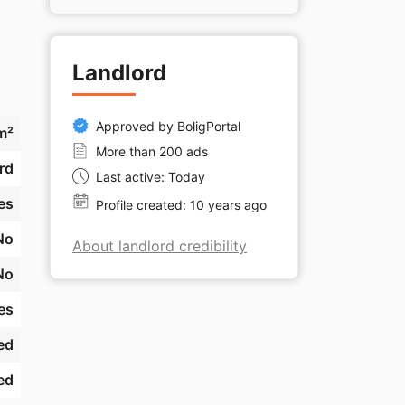
Landlord
Approved by BoligPortal
m²
 i 
More than 200 ads
rd
Last active: Today
es
Profile created: 10 years ago
No
About landlord credibility
No
es
ed
ed