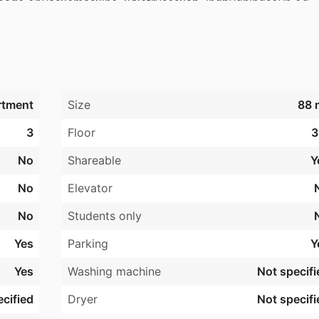
 både opvaskemaskine, kølefryseskab, indbygningsovn og 
e/tørremaskine.

d vest. 

lighed for parkering af bil ved ejendommen. 

ing, vaskerum og eget depotrum. 

 

rtment
Size
88 
nden indflytning kan ske, og der betales for aconto forbrug
3
Floor
3
No
Shareable
Y
No
Elevator
No
Students only
Yes
Parking
Y
Yes
Washing machine
Not specifi
cified
Dryer
Not specifi