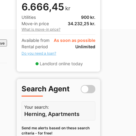
6.666,45
kr
Utilities
900 kr.
Move-in price
34.232,25 kr.
What is move-in price?
Available from
As soon as possible
ve
Rental period
Unlimited
Do you need a loan?
Landlord online today
Search Agent
Your search:
Herning, Apartments
Send me alerts based on these search
criteria - for free!