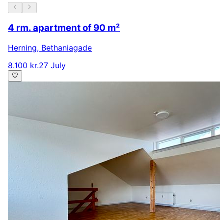
4 rm. apartment of 90 m²
Herning
,
Bethaniagade
8.100 kr.
27 July