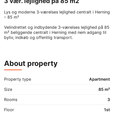
3 vær. lejlighed på 85 m2
Lys og moderne 3-værelses lejlighed centralt i Herning 
– 85 m²

Velindrettet og indbydende 3-værelses lejlighed på 85 
m² beliggende centralt i Herning med nem adgang til 
byliv, indkøb og offentlig transport.

Lejligheden har et moderne køkken med alle hårde 
hvidevarer inkl. vaskemaskine i lejligheden. Der er et 
stort soveværelse med stor skabsplads, samt et pænt 
About property
moderne badeværelse. Derudover rummer lejligheden 
to dejlige store stuer, samt entré, som deles med to 
andre lejligheder.

Property type
Apartment
Til lejligheden hører et aflåst depotrum og der er 
mulighed for parkering.

Size
85 m²
Informationer:

Rooms
3
- 85 m²

- 3 værelser

Floor
1st
- 1 badeværelse
