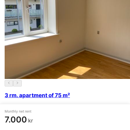
3 rm. apartment of 75 m²
Herning
,
Th. Nielsens Gade
Monthly net rent
5.600 kr.
17 March
7.000
kr