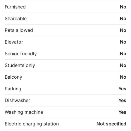
- Fælles gårdhave

Furnished
No
- 1 depotrum

- Fælles tørrerum i kælder

Shareable
No
- Fælles vaskerum med vaskemaskine i kælder 

- Fælles cykelskur i gårdhaven som er låst af

Pets allowed
No
- Mulighed for at leje 1 parkeringsplads på 
ejendommen
Elevator
No
Senior friendly
No
Students only
No
Balcony
No
Parking
Yes
Dishwasher
Yes
Washing machine
Yes
Electric charging station
Not specified