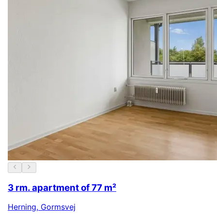
3 rm. apartment of 77 m²
Herning
,
Gormsvej