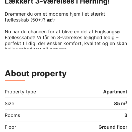
Lækkert 3-værelses i Herning!
Drømmer du om et moderne hjem i et stærkt 
fællesskab (50+)? 🏡✨

Nu har du chancen for at blive en del af Fuglsangsø 
Fællesskabet! Vi får en 3-værelses lejlighed ledig – 
perfekt til dig, der ønsker komfort, kvalitet og en skøn 
beliggenhed tæt på naturen.

✅ Alt i hårde hvidevarer – flyt direkte ind uden besvær

✅ Nyt, moderne interiør – stilfuldt og indflytningsklar 
About property
fra maj

✅ Husdyr tilladt efter aftale – fordi dit hjem også er 
for din bedste ven 🐶🐱

✅ Stærkt fællesskab – her får du mere end en bolig, 
Property type
Apartment
du bliver en del af noget større

Size
85 m²
Vand og varme afregnes direkte ved 
forsyningsselskaberne, derfor er aconto her 0.

Rooms
3
Lyder det som noget for dig? Kontakt os i dag for en 
Floor
Ground floor
fremvisning! 📞💬