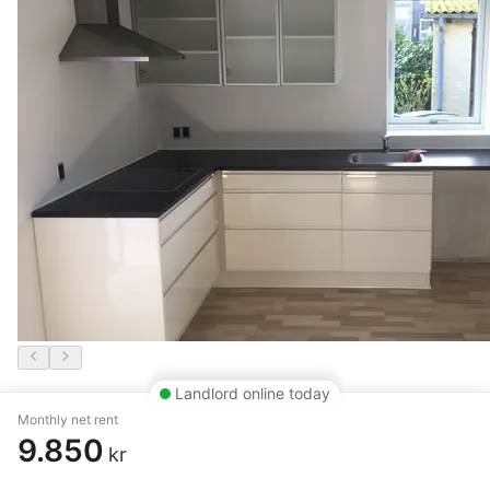
Landlord online today
4 rm. apartment of 90 m²
Monthly net rent
9.850
Herning
,
Bethaniagade
kr
8.100 kr.
17 June