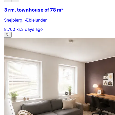
3 rm. townhouse of 78 m²
Snejbjerg
,
Æblelunden
8.700 kr.
3 days ago