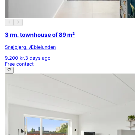
3 rm. townhouse of 89 m²
Snejbjerg
,
Æblelunden
9.200 kr.
3 days ago
Free contact