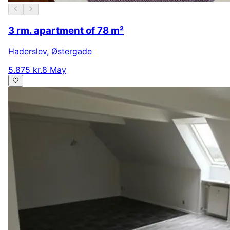
3 rm. apartment of 78 m²
Haderslev
,
Østergade
5.875 kr.
8 May