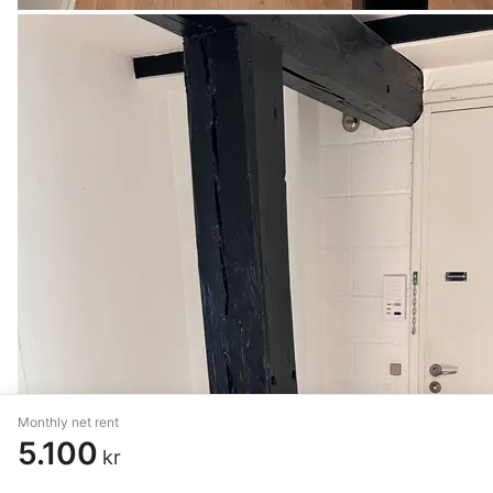
Monthly net rent
5.100
kr