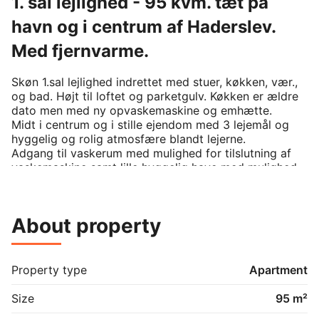
1. sal lejlighed - 95 kvm. tæt på
havn og i centrum af Haderslev.
Med fjernvarme.
Skøn 1.sal lejlighed indrettet med stuer, køkken, vær., 
og bad. Højt til loftet og parketgulv. Køkken er ældre 
dato men med ny opvaskemaskine og emhætte. 

Midt i centrum og i stille ejendom med 3 lejemål og 
hyggelig og rolig atmosfære blandt lejerne. 

Adgang til vaskerum med mulighed for tilslutning af 
vaskemaskine samt lille hyggelig have med mulighed 
for havemøbler og grill. 

Til lejligheden hører opvarmet depotrum. 

Ejendommen opvarmes via fjernvarme.

About property
For kr. 300,00 om måneden kan der lejes lukket 
garage m. elport. på matriklen.
Property type
Apartment
Size
95 m²