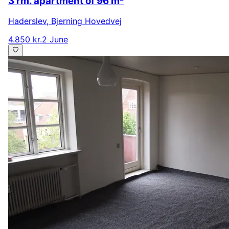
3 rm. apartment of 96 m²
Haderslev
,
Bjerning Hovedvej
4.850 kr.
2 June