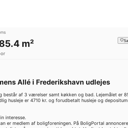
oms
 85.4 m²
Sa
oor
mens Allé i Frederikshavn udlejes
 består af 3 værelser samt køkken og bad. Lejemålet er 85
lig husleje er 4710 kr. og forudbetalt husleje og depositum 
n interesse.

man er medlem af boligforeningen. På BoligPortal annoncere