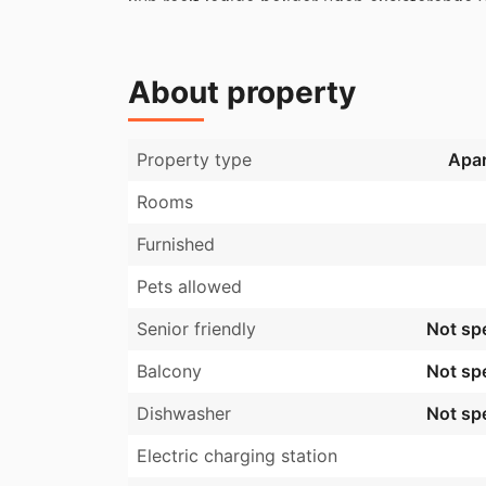
kun reelt ledige boliger uden eksisterende v
hvis du er interesseret i lejemålet.
About property
Property type
Apa
Rooms
Furnished
Pets allowed
Senior friendly
Not spe
Balcony
Not spe
Dishwasher
Not spe
Electric charging station