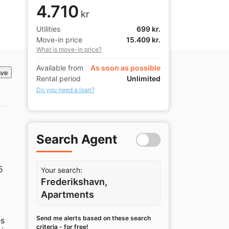
4.710
kr
Utilities
699 kr.
Move-in price
15.409 kr.
What is move-in price?
Available from
As soon as possible
ve
Rental period
Unlimited
Do you need a loan?
Search Agent
 
Your search:
Frederikshavn,
Apartments
Send me alerts based on these search
s 
criteria - for free!