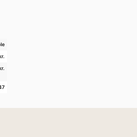
le
r.
r.
47