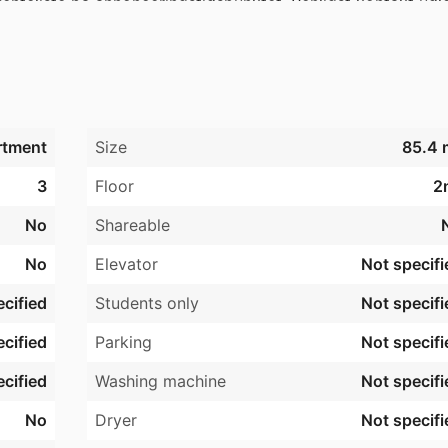
enteliste på annonceringstidspunktet. Venligst kontakt udlej
rtment
Size
85.4 
3
Floor
2
No
Shareable
No
Elevator
Not specifi
cified
Students only
Not specifi
cified
Parking
Not specifi
cified
Washing machine
Not specifi
No
Dryer
Not specifi