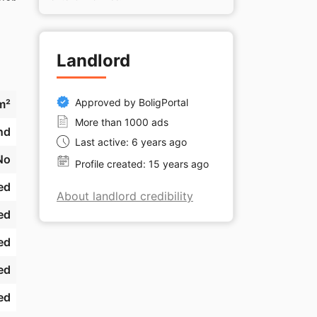
er 
Landlord
Approved by BoligPortal
m²
More than 1000 ads
nd
Last active: 6 years ago
No
Profile created: 15 years ago
ed
About landlord credibility
ed
ed
ed
ed