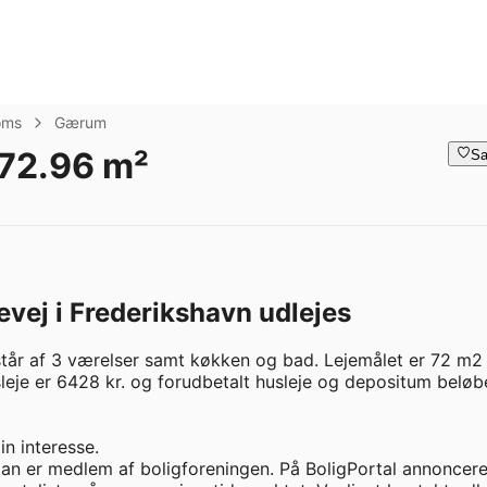
oms
Gærum
 72.96 m²
Sa
evej i Frederikshavn udlejes
tår af 3 værelser samt køkken og bad. Lejemålet er 72 m2 
sleje er 6428 kr. og forudbetalt husleje og depositum beløbe
n interesse.

man er medlem af boligforeningen. På BoligPortal annoncere