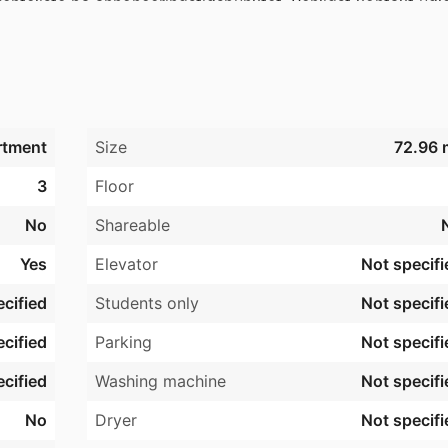
enteliste på annonceringstidspunktet. Venligst kontakt udlej
rtment
Size
72.96 
3
Floor
No
Shareable
Yes
Elevator
Not specifi
cified
Students only
Not specifi
cified
Parking
Not specifi
cified
Washing machine
Not specifi
No
Dryer
Not specifi