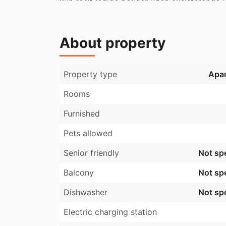
kun reelt ledige boliger uden eksisterende v
hvis du er interesseret i lejemålet.
About property
Property type
Apa
Rooms
Furnished
Pets allowed
Senior friendly
Not spe
Balcony
Not spe
Dishwasher
Not spe
Electric charging station