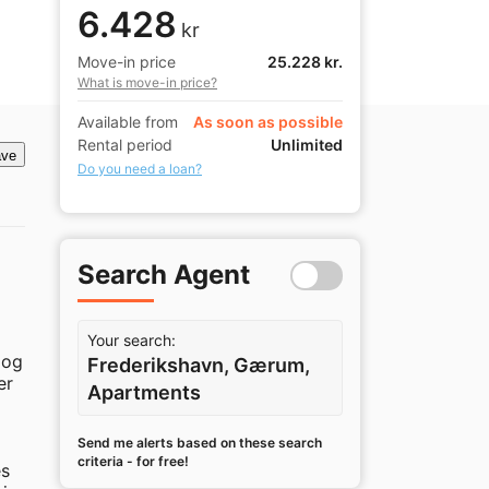
6.428
kr
Move-in price
25.228 kr.
What is move-in price?
Available from
As soon as possible
Rental period
Unlimited
ve
Do you need a loan?
Search Agent
Your search:
og 
Frederikshavn, Gærum,
r 
Apartments
Send me alerts based on these search
criteria - for free!
s 