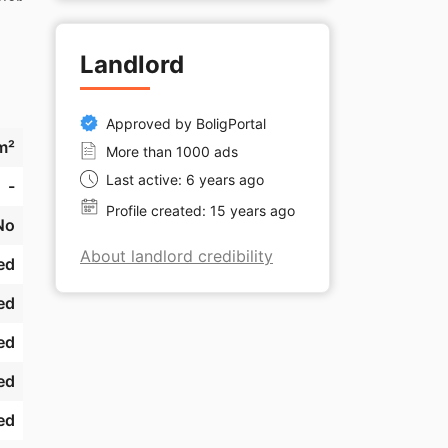
er 
Landlord
Approved by BoligPortal
m²
More than 1000 ads
Last active: 6 years ago
-
Profile created: 15 years ago
No
About landlord credibility
ed
ed
ed
ed
ed