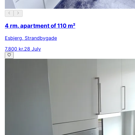
4 rm. apartment of 110 m²
Esbjerg
,
Strandbygade
7.800 kr.
28 July