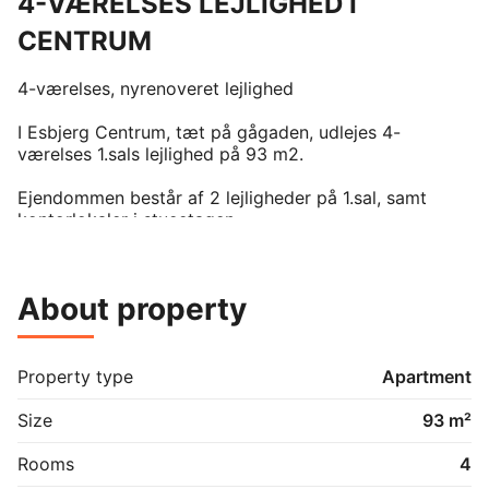
4-VÆRELSES LEJLIGHED I
CENTRUM
4-værelses, nyrenoveret lejlighed 

I Esbjerg Centrum, tæt på gågaden, udlejes 4-
værelses 1.sals lejlighed på 93 m2.

Ejendommen består af 2 lejligheder på 1.sal, samt 
kontorlokaler i stueetagen.

OBS!

Lejligheden er under stor renovering, og forventes at 
About property
står klar til overtagelse i slutningen af året.

Alt i el, vand, hele badeværelset, hele køkkenet, de 
fleste gulve, vægge og lofter samt samtlige døre 
Property type
Apartment
fornyes.

Size
93 m²
Lejligheden består af:

. lang entre,

Rooms
4
. nyt køkken med mindre spiseplads,
