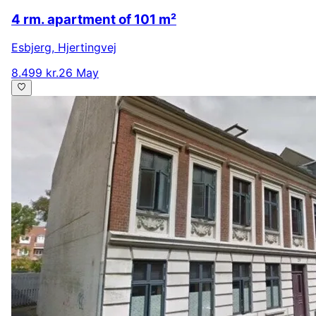
4 rm. apartment of 101 m²
Esbjerg
,
Hjertingvej
8.499 kr.
26 May