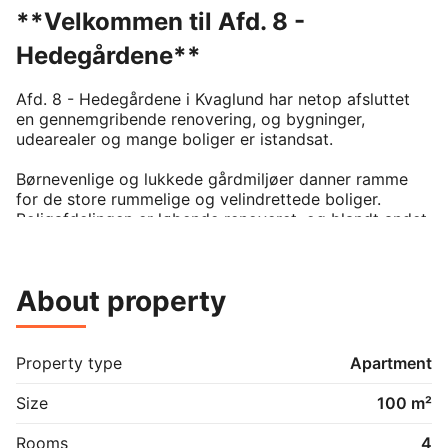
**Velkommen til Afd. 8 -
Hedegårdene**
Afd. 8 - Hedegårdene i Kvaglund har netop afsluttet 
en gennemgribende renovering, og bygninger, 
udearealer og mange boliger er istandsat.  

Børnevenlige og lukkede gårdmiljøer danner ramme 
for de store rummelige og velindrettede boliger.  

Boligafdelingen er løbende renoveret, og blandt andet 
er der mulighed for at få nyt køkken. Der er stik til 
internet i alle 525 boliger.¨  

About property
Hedegårdene har flere moderne fællesvaskerier, der er 
centralt beliggende i de enkelte gårde. Du har 
mulighed for at booke din vasketid på nettet.  

Property type
Apartment
Bussen har mange stop i nærområdet, og områdets 
stisystemer forbinder afdelingen med både byen og 
Size
100 m²
de mange uddannelsesinstitutioner i nærheden.  

Rooms
4