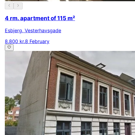
4 rm. apartment of 115 m²
Esbjerg
,
Vesterhavsgade
8.800 kr.
8 February