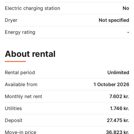
Se mere om afdelingen i videoen her  

Electric charging station
No
**If you do not understand Danish, you are welcome 
to call us for assistance in English with your waiting 
Dryer
Not specified
list registration.**
Energy rating
-
About rental
Rental period
Unlimited
Available from
1 October 2026
Monthly net rent
7.602 kr.
Utilities
1.746 kr.
Deposit
27.475 kr.
Move-in price
36.823 kr.