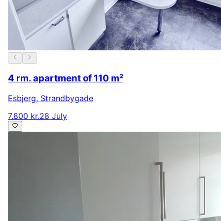
4 rm. apartment of 110 m²
Esbjerg
,
Strandbygade
7.800 kr.
28 July