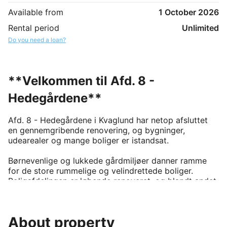
Available from
1 October 2026
Rental period
Unlimited
Do you need a loan?
**Velkommen til Afd. 8 -
Hedegårdene**
Afd. 8 - Hedegårdene i Kvaglund har netop afsluttet 
en gennemgribende renovering, og bygninger, 
udearealer og mange boliger er istandsat.  

Børnevenlige og lukkede gårdmiljøer danner ramme 
for de store rummelige og velindrettede boliger.  

Boligafdelingen er løbende renoveret, og blandt andet 
er der mulighed for at få nyt køkken. Der er stik til 
internet i alle 525 boliger.¨  

About property
Hedegårdene har flere moderne fællesvaskerier, der er 