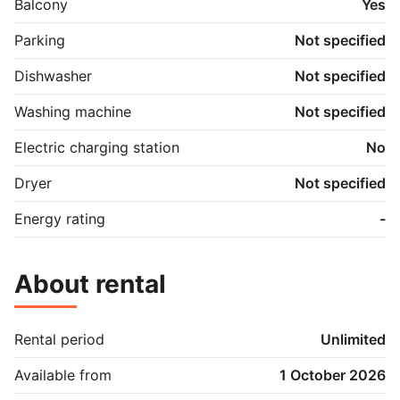
Bydelsprojektet på hjemmesiden   

Balcony
Yes
Der er mulighed for at tilmelde sig hos en TV-udbyder 
Parking
Not specified
for at modtage TV signaler.   

Dishwasher
Not specified
Der er fjernvarme i boligen.  

Washing machine
Not specified
Se mere om afdelingen i videoen her  

Electric charging station
No
**If you do not understand Danish, you are welcome 
to call us for assistance in English with your waiting 
Dryer
Not specified
list registration.**
Energy rating
-
About rental
Rental period
Unlimited
Available from
1 October 2026