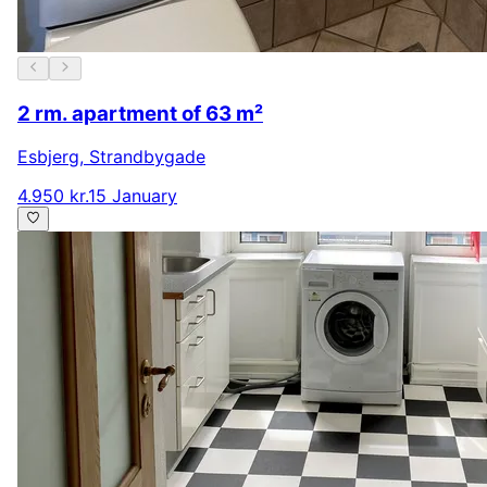
2 rm. apartment of 63 m²
Esbjerg
,
Strandbygade
4.950 kr.
15 January