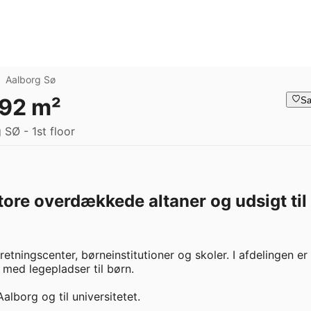
Aalborg Sø
 92 m²
Sa
 SØ - 1st floor
tore overdækkede altaner og udsigt til
etningscenter, børneinstitutioner og skoler. I afdelingen er 
d legepladser til børn.   

lborg og til universitetet.   
