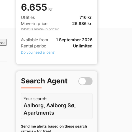
6.655
kr
Utilities
716 kr.
Move-in price
26.886 kr.
What is move-in price?
Available from
1 September 2026
ve
Rental period
Unlimited
Do you need a loan?
Search Agent
Your search:
Aalborg, Aalborg Sø,
Apartments
Send me alerts based on these search
criteria - for free!