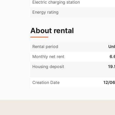
Electric charging station
Arbejdet forventes at blive udført sidst i løb
herefter.
Energy rating
About rental
Rental period
Unl
Monthly net rent
6.
Housing deposit
19.
Creation Date
12/0