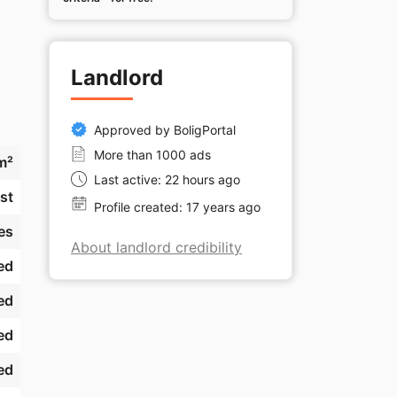
Landlord
Approved by BoligPortal
 
More than 1000 ads
m²
Last active: 22 hours ago
st
Profile created: 17 years ago
es
About landlord credibility
ed
ed
ed
e 
ed