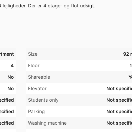
lejligheder. Der er 4 etager og flot udsigt.   

ine eller vaskemaskine. Der findes også fællesvaskeri i 
eringspladser ved bebyggelsen.   

 en garage, skal man være lejer i afdelingen, og være ejer af
rtment
Size
92 
 skal der indsendes en kopi af registreringsattesten på det 
4
Floor
1
sende dokumentation for ejerskab af køretøjet.   

No
Shareable
Y
No
Elevator
Not specifi


cified
Students only
Not specifi
 afdeling.  

cified
Parking
Not specifi
 2025 vedtog afdelingen et projekt om at udskifte de lett
cified
Washing machine
Not specifi
nemført, resultere i en lejeforhøjelse på cirka 1,60%   
