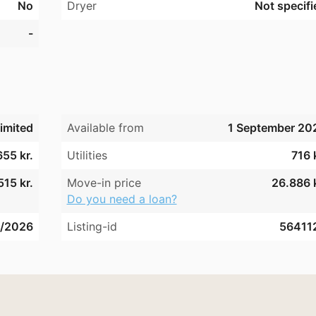
No
Dryer
Not specifi
et af tidligt forår 2026, og lejeforhøjelsen vil blive effektue
-
imited
Available from
1 September 20
655 kr.
Utilities
716 
515 kr.
Move-in price
26.886 k
Do you need a loan?
6/2026
Listing-id
56411