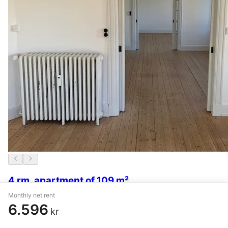
4 rm. apartment of 109 m²
Monthly net rent
Aalborg
,
Sjællandsgade
6.596
kr
6.411 kr.
24 June