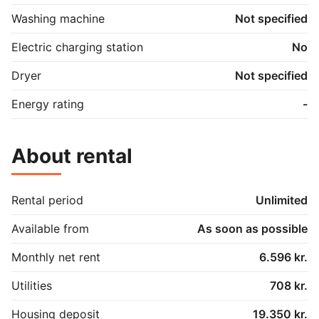
Arbejdet forventes at blive udført sidst i løbet af 
tidligt forår 2026, og lejeforhøjelsen vil blive 
Washing machine
Not specified
effektueret herefter.
Electric charging station
No
Dryer
Not specified
Energy rating
-
About rental
Rental period
Unlimited
Available from
As soon as possible
Monthly net rent
6.596 kr.
Utilities
708 kr.
Housing deposit
19.350 kr.