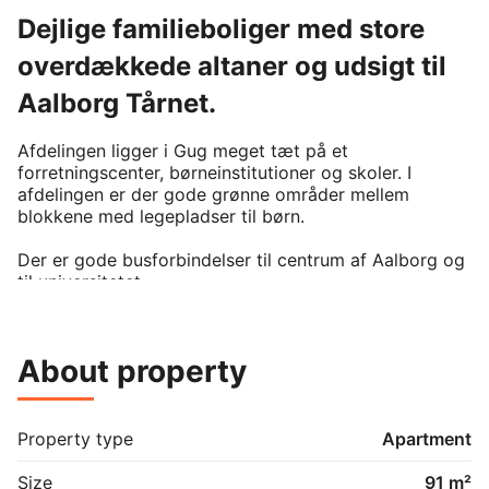
Dejlige familieboliger med store
overdækkede altaner og udsigt til
Aalborg Tårnet.
Afdelingen ligger i Gug meget tæt på et 
forretningscenter, børneinstitutioner og skoler. I 
afdelingen er der gode grønne områder mellem 
blokkene med legepladser til børn.   

Der er gode busforbindelser til centrum af Aalborg og 
til universitetet.   

Afdelingen er opført i 1959 og består af 174 
lejligheder. Der er 4 etager og flot udsigt.   

About property
I boligen er der plads til enten opvaskemaskine eller 
vaskemaskine. Der findes også fællesvaskeri i 
afdelingen.   

Property type
Apartment
Der er garager (skal lejes særskilt) og 
Size
91 m²