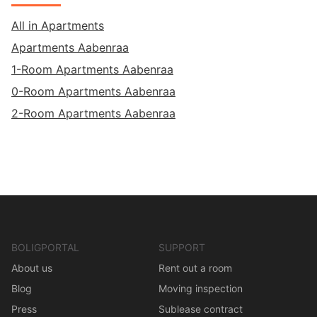
All in Apartments
Apartments Aabenraa
1-Room Apartments Aabenraa
0-Room Apartments Aabenraa
2-Room Apartments Aabenraa
BOLIGPORTAL
SUPPORT
About us
Rent out a room
Blog
Moving inspection
Press
Sublease contract