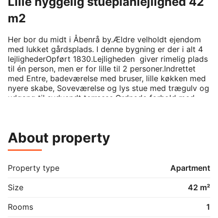
Lille hyggelig stueplanlejlighed 42
m2
Her bor du midt i Åbenrå by.Ældre velholdt ejendom 
med lukket gårdsplads. I denne bygning er der i alt 4 
lejlighederOpført 1830.Lejligheden  giver rimelig plads 
til én person, men er for lille til 2 personer.Indrettet 
med Entre, badeværelse med bruser, lille køkken med 
nyere skabe, Soveværelse og lys stue med trægulv og 
udgang til sydvendt terrasse.Ordnede forhold med 
adgang til fælles cykelskur og udhus.Ingen husdyr.Der 
må ikke ryges i lejligheden, så hvis du er ryger, da 
vælg et andet lejemål.Bemærk: Lejligheden må ikke 
About property
anvendes til ophold for mere som 3 
personer.Depositum kr. 11.634Måndelig leje kr. 3.878,- 
+  forbrug.Vandforsyning kr. 250 pr. måned pr. 
beboer.Varme kr
Property type
Apartment
Size
42 m²
Rooms
1