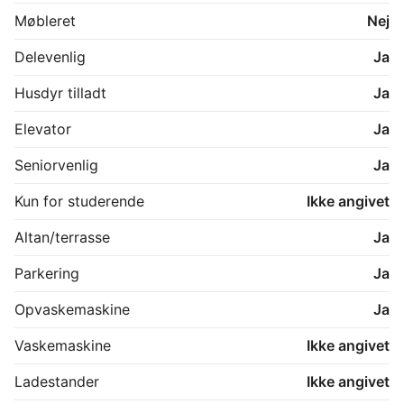
afstand til indkøb, offentlig transport og naturskønne 
Møbleret
Nej
områder, samtidig med at Hadsund nemt kan nås på 
få minutter.

Delevenlig
Ja
Et attraktivt lejemål for dig, der ønsker en 
Husdyr tilladt
Ja
indflytningsklar bolig med moderne opdateringer og 
god plads i rolige omgivelser.
Elevator
Ja
Seniorvenlig
Ja
Kun for studerende
Ikke angivet
Altan/terrasse
Ja
Parkering
Ja
Opvaskemaskine
Ja
Vaskemaskine
Ikke angivet
Ladestander
Ikke angivet