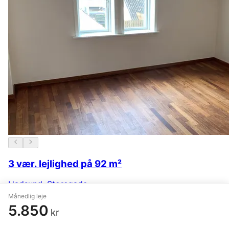
3 vær. lejlighed på 92 m²
Hadsund
,
Storegade
Månedlig leje
4.995 kr.
I går
5.850
kr