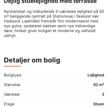
Dejlig stuelejlighed med terrasse
Nyistandsat og indbydende 3-værelses lejlighed på 92 
m² beliggende centralt på Stationsvej i Skelund nær 
Hadsund. Lejemålet fremstår flot moderniseret med 
nye gulve, opdateret køkken samt nye indvendige 
døre, hvilket giver boligen et moderne og velholdt 
udtryk.

Lejligheden har en god og funktionel planløsning med 
lyse opholdsrum og store vinduespartier, som skaber 
et behageligt lysindfald i hele boligen. Den rummelige 
Detaljer om bolig
stue giver god plads til både spiseafdeling og 
sofaområde, mens køkkenet fremstår pænt og 
tidssvarende med gode arbejds- og 
opbevaringsmuligheder.

Boligtype
Lejlighed
Boligen indeholder desuden gode værelser med 
Størrelse
92 m²
mange anvendelsesmuligheder – perfekt til både 
parret, den lille familie eller lejeren, der ønsker ekstra 
Værelser
3
plads til hjemmekontor eller hobbyrum.

Etage
Stuen
Ejendommen er placeret i rolige omgivelser med kort 