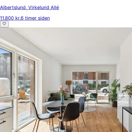
Albertslund
,
Virkelund Allé
11.800 kr.
6 timer siden