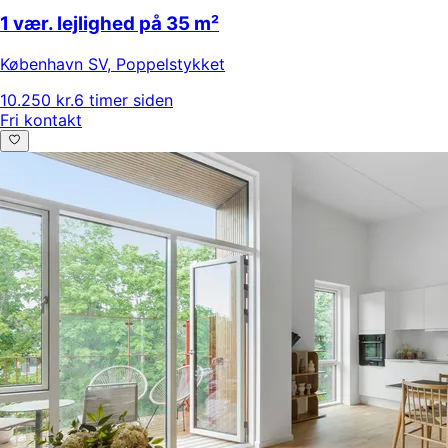
1 vær. lejlighed på 35 m²
København SV
,
Poppelstykket
10.250 kr.
6 timer siden
Fri kontakt