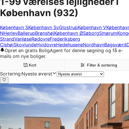
1-99 værelses lejligheder i
København
(932)
København S
København Sv
Glostrup
København V
Københav
N
Herlev
Ballerup
Brønshøj
København Ø
Søborg
Smørum
Kong
Strand
Vanløse
Rødovre
Frederiksberg
C
Ishøj
Skovlunde
Hvidovre
Hedehusene
Nordhavn
Bagsværd
D
Opret en gratis BoligAgent for denne søgning og få e-
mails om nye boliger.
Kort
Filter & sortering
Sortering
:
Nyeste øverst