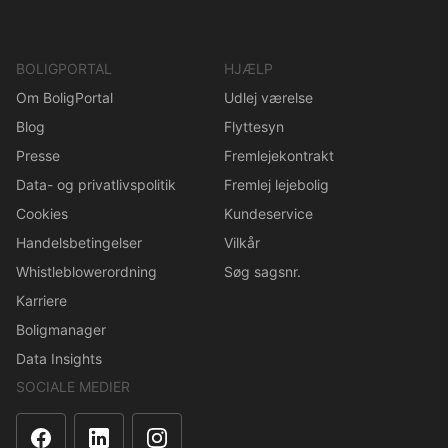
BOLIGPORTAL
HJÆLP
Om BoligPortal
Udlej værelse
Blog
Flyttesyn
Presse
Fremlejekontrakt
Data- og privatlivspolitik
Fremlej lejebolig
Cookies
Kundeservice
Handelsbetingelser
Vilkår
Whistleblowerordning
Søg sagsnr.
Karriere
Boligmanager
Data Insights
SOCIALE MEDIER