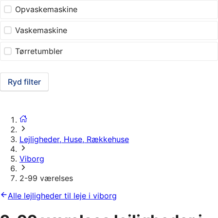
Opvaskemaskine
Vaskemaskine
Tørretumbler
Ryd filter
Lejligheder, Huse, Rækkehuse
Viborg
2-99 værelses
Alle lejligheder til leje i viborg