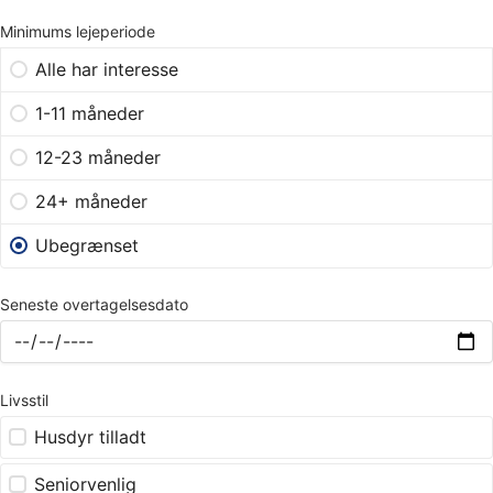
Minimums lejeperiode
Alle har interesse
1-11 måneder
12-23 måneder
24+ måneder
Ubegrænset
Seneste overtagelsesdato
Livsstil
Husdyr tilladt
Seniorvenlig