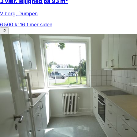
3 vær. lejlighed på 93 m²
Viborg
,
Dumpen
6.500 kr.
16 timer siden