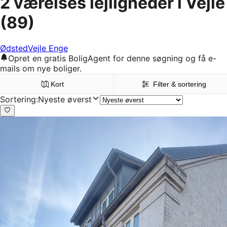
2 værelses lejligheder i Vejle
(89)
Ødsted
Vejle Enge
Opret en gratis BoligAgent for denne søgning og få e-
mails om nye boliger.
Kort
Filter & sortering
Sortering
:
Nyeste øverst