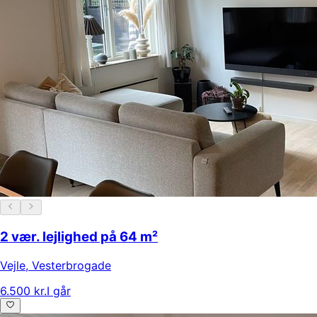
2 vær. lejlighed på 64 m²
Vejle
,
Vesterbrogade
6.500 kr.
I går