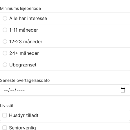
Minimums lejeperiode
Alle har interesse
1-11 måneder
12-23 måneder
24+ måneder
Ubegrænset
Seneste overtagelsesdato
Livsstil
Husdyr tilladt
Seniorvenlig