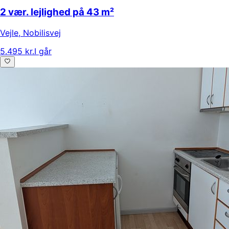
2 vær. lejlighed på 43 m²
Vejle
,
Nobilisvej
5.495 kr.
I går