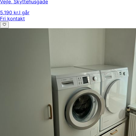
Vejle
,
Skyttehusgade
5.190 kr.
I går
Fri kontakt