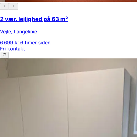
2 vær. lejlighed på 63 m²
Vejle
,
Langelinie
6.699 kr.
6 timer siden
Fri kontakt