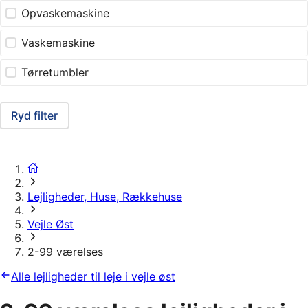
Opvaskemaskine
Vaskemaskine
Tørretumbler
Ryd filter
Lejligheder, Huse, Rækkehuse
Vejle Øst
2-99 værelses
Alle lejligheder til leje i vejle øst