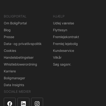
BOLIGPORTAL
HJÆLP
Om BoligPortal
Udlej værelse
Blog
Flyttesyn
Presse
Fremlejekontrakt
Data- og privatlivspolitik
Fremlej lejebolig
Cookies
Kundeservice
Handelsbetingelser
Vilkår
Whistleblowerordning
Søg sagsnr.
Karriere
Boligmanager
Data Insights
SOCIALE MEDIER