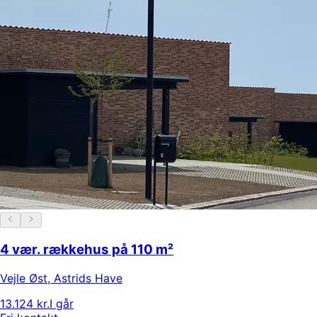
4 vær. rækkehus på 110 m²
Vejle Øst
,
Astrids Have
13.124 kr.
I går