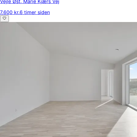
Vejle Øst
,
Marie Kjærs Vej
7.600 kr.
6 timer siden