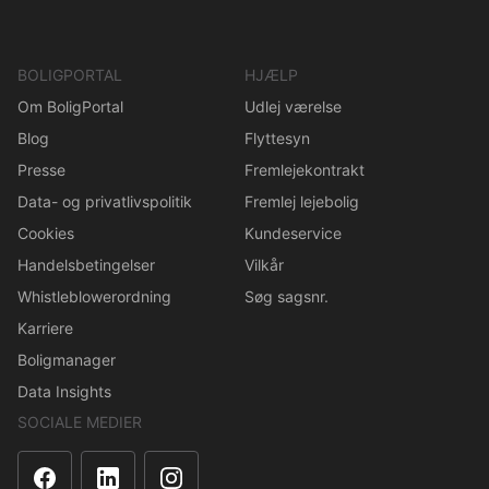
BOLIGPORTAL
HJÆLP
Om BoligPortal
Udlej værelse
Blog
Flyttesyn
Presse
Fremlejekontrakt
Data- og privatlivspolitik
Fremlej lejebolig
Cookies
Kundeservice
Handelsbetingelser
Vilkår
Whistleblowerordning
Søg sagsnr.
Karriere
Boligmanager
Data Insights
SOCIALE MEDIER