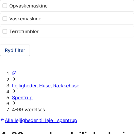
Opvaskemaskine
Vaskemaskine
Tørretumbler
Ryd filter
Lejligheder, Huse, Rækkehuse
Spentrup
4-99 værelses
Alle lejligheder til leje i spentrup