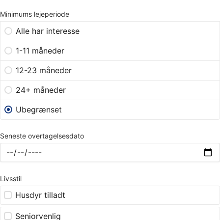
Minimums lejeperiode
Alle har interesse
1-11 måneder
12-23 måneder
24+ måneder
Ubegrænset
Seneste overtagelsesdato
Livsstil
Husdyr tilladt
Seniorvenlig