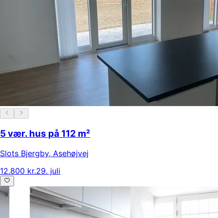
5 vær. hus på 112 m²
Slots Bjergby
,
Asehøjvej
12.800 kr.
29. juli