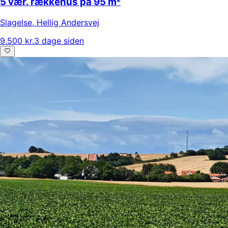
5 vær. rækkehus på 95 m²
Slagelse
,
Hellig Andersvej
9.500 kr.
3 dage siden