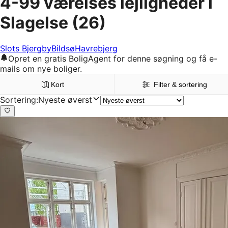
4-99 værelses lejligheder i
Slagelse
(26)
Slots Bjergby
Bildsø
Havrebjerg
Opret en gratis BoligAgent for denne søgning og få e-
mails om nye boliger.
Kort
Filter & sortering
Sortering
:
Nyeste øverst