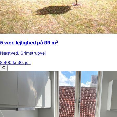
5 vær. lejlighed på 99 m²
Næstved
,
Grimstrupvej
8.400 kr.
30. juli