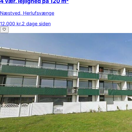
4 vær. lejlighed på 120 m²
Næstved
,
Herlufsvænge
12.000 kr.
2 dage siden