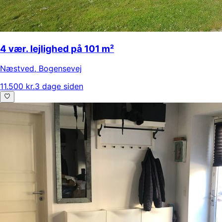
4 vær. lejlighed på 101 m²
Næstved
,
Bogensevej
11.500 kr.
3 dage siden