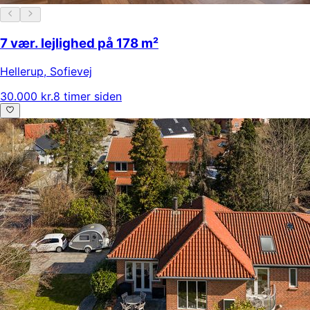
7 vær. lejlighed på 178 m²
Hellerup
,
Sofievej
30.000 kr.
8 timer siden