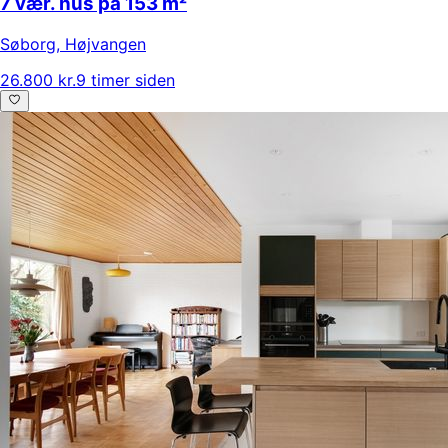
7 vær. hus på 153 m²
Søborg
,
Højvangen
26.800 kr.
9 timer siden