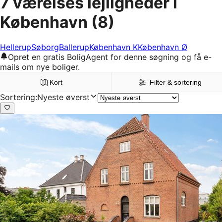
7 værelses lejligheder i
København
(8)
Hellerup
Søborg
Ballerup
København K
København Ø
Opret en gratis BoligAgent for denne søgning og få e-
mails om nye boliger.
Kort
Filter & sortering
Sortering
:
Nyeste øverst