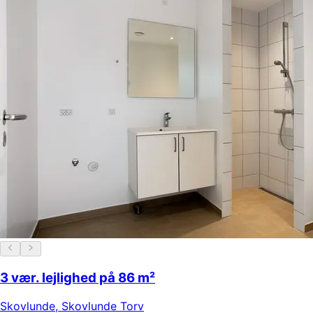
3 vær. lejlighed på 86 m²
Skovlunde
,
Skovlunde Torv