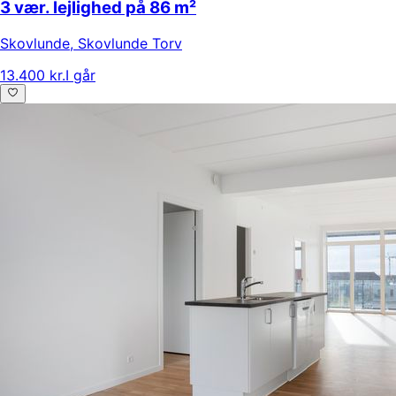
3 vær. lejlighed på 86 m²
Skovlunde
,
Skovlunde Torv
13.400 kr.
I går