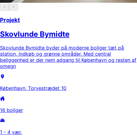
Projekt
Skovlunde Bymidte
Skovlunde Bymidte byder på moderne boliger tæt på
station, indkøb og grønne områder. Med central
beliggenhed er der nem adgang til København og resten af
omegn
København, Torvestrædet 10
16 boliger
1 - 4 vær.