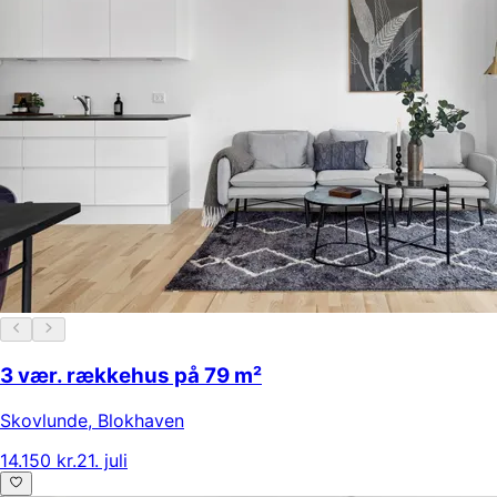
3 vær. rækkehus på 79 m²
Skovlunde
,
Blokhaven
14.150 kr.
21. juli