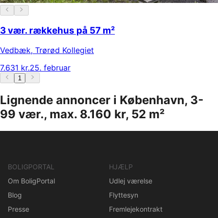
3 vær. rækkehus på 57 m²
Vedbæk
,
Trørød Kollegiet
7.631 kr.
25. februar
1
Lignende annoncer i København, 3-
99 vær., max. 8.160 kr, 52 m²
BOLIGPORTAL
HJÆLP
Om BoligPortal
Udlej værelse
Blog
Flyttesyn
Presse
Fremlejekontrakt