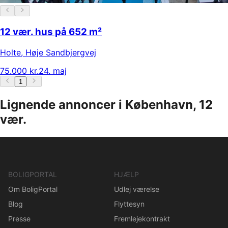
12 vær. hus på 652 m²
Holte
,
Høje Sandbjergvej
75.000 kr.
24. maj
1
Lignende annoncer i København, 12
vær.
BOLIGPORTAL
HJÆLP
Om BoligPortal
Udlej værelse
Blog
Flyttesyn
Presse
Fremlejekontrakt