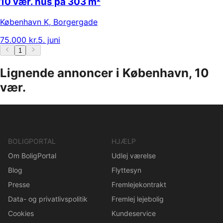
10 vær. hus på 303 m²
København K
,
Borgergade
75.000 kr.
5. juni
1
Lignende annoncer i København, 10
vær.
BOLIGPORTAL
HJÆLP
Om BoligPortal
Udlej værelse
Blog
Flyttesyn
Presse
Fremlejekontrakt
Data- og privatlivspolitik
Fremlej lejebolig
Cookies
Kundeservice