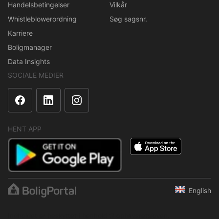
Handelsbetingelser
Vilkår
Whistleblowerordning
Søg sagsnr.
Karriere
Boligmanager
Data Insights
SOCIALE MEDIER
HENT APP
English
Indholdet er beskyttet i henhold til ophavsretsloven.